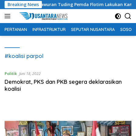
Langsung
i, Bachtiar Lamawuran Tuding Pemda Flotim Lakukan Kamuflase
Breaking News
ke
konten
PERTANIAN
INFRASTRUKTUR
SEPUTAR NUSANTARA
SOSOK 
#koalisi parpol
Politik
Juni 18, 2022
Demokrat, PKS dan PKB segera deklarasikan
koalisi
Pemutar
Video