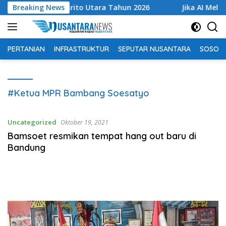
Langsung
t Kabupaten Barito Utara Tahun 2026
Breaking News
Jika AI Melangga
ke
konten
PERTANIAN
INFRASTRUKTUR
SEPUTAR NUSANTARA
SOSOK 
#Ketua MPR Bambang Soesatyo
Uncategorized
Oktober 19, 2021
Bamsoet resmikan tempat hang out baru di
Bandung
Pemutar
Video