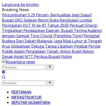
Langsung ke konten
Breaking News
Pertumbuhan 5,29 Persen, Berkualitas bagi Siapa?
Bupati OKU Selatan Resmi Buka Rangkaian Lomba
Peringatan HUT RI ke-81 Tahun 2026
Perkuat Sinergi
Tingkatkan Pendapatan Daerah, Bupati Terima Audensi
dengan Samsat
Tony Chong [Panglima Tony] Penggiat
Budaya Dari Sabah Malaysia, Jaga Nilai Luhur di Tengah
Arus Globalisasi
Diduga Tanpa Libatkan Pejabat Penilai
Publik dalam Pengadaan Tanah, Anton Bulet Rebon
Desak Kejati NTT Periksa Bupati Flotim
PERTANIAN
INFRASTRUKTUR
SEPUTAR NUSANTARA