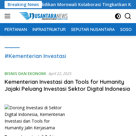
Langsung
an Dinas Pendidikan Morowali Kolaborasi Tingkatkan Kapasitas 
Breaking News
ke
konten
PERTANIAN
INFRASTRUKTUR
SEPUTAR NUSANTARA
SOSOK 
#Kementerian Investasi
BISNIS DAN EKONOMI
April 22, 2025
Kementerian Investasi dan Tools for Humanity
Jajaki Peluang Investasi Sektor Digital Indonesia