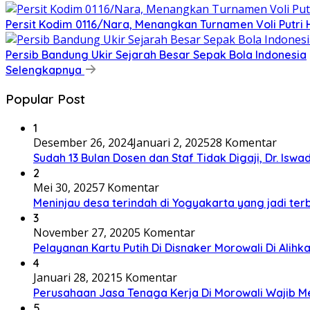
Persit Kodim 0116/Nara, Menangkan Turnamen Voli Putr
Persib Bandung Ukir Sejarah Besar Sepak Bola Indonesia
Selengkapnya
Popular Post
1
Desember 26, 2024
Januari 2, 2025
28 Komentar
Sudah 13 Bulan Dosen dan Staf Tidak Digaji, Dr. Iswa
2
Mei 30, 2025
7 Komentar
Meninjau desa terindah di Yogyakarta yang jadi terb
3
November 27, 2020
5 Komentar
Pelayanan Kartu Putih Di Disnaker Morowali Di Alihk
4
Januari 28, 2021
5 Komentar
Perusahaan Jasa Tenaga Kerja Di Morowali Wajib 
5