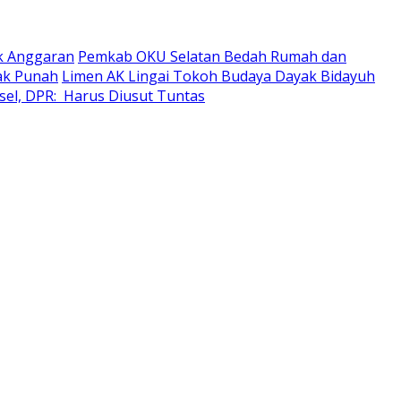
ik Anggaran
Pemkab OKU Selatan Bedah Rumah dan
dak Punah
Limen AK Lingai Tokoh Budaya Dayak Bidayuh
sel, DPR: Harus Diusut Tuntas