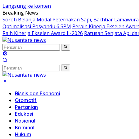
Langsung ke konten
Breaking News
Soroti Belanja Modal Peternakan Sapi, Bachtiar Lamawur
Optimalisasi Posyandu 6 SPM
Peraih Kinerja Ekselen Awar
Raih Kinerja Ekselen Award II-2026
Ratusan Senjata Api d
Bisnis dan Ekonomi
Otomotif
Pertanian
Edukasi
Nasional
Kriminal
Hukum