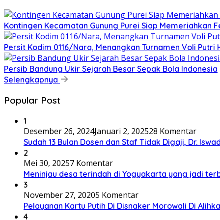
Kontingen Kecamatan Gunung Purei Siap Memeriahkan Fe
Persit Kodim 0116/Nara, Menangkan Turnamen Voli Putr
Persib Bandung Ukir Sejarah Besar Sepak Bola Indonesia
Selengkapnya
Popular Post
1
Desember 26, 2024
Januari 2, 2025
28 Komentar
Sudah 13 Bulan Dosen dan Staf Tidak Digaji, Dr. Iswa
2
Mei 30, 2025
7 Komentar
Meninjau desa terindah di Yogyakarta yang jadi terb
3
November 27, 2020
5 Komentar
Pelayanan Kartu Putih Di Disnaker Morowali Di Alihk
4