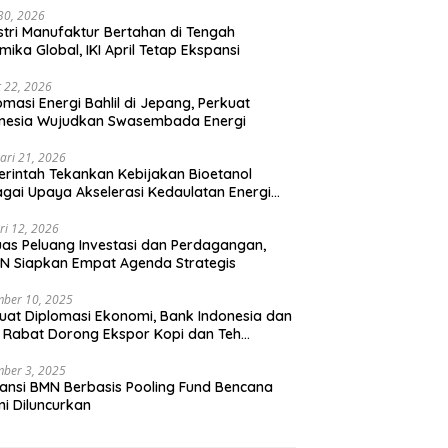
 30, 2026
stri Manufaktur Bertahan di Tengah
mika Global, IKI April Tetap Ekspansi
 22, 2026
omasi Energi Bahlil di Jepang, Perkuat
onesia Wujudkan Swasembada Energi
ari 21, 2026
rintah Tekankan Kebijakan Bioetanol
gai Upaya Akselerasi Kedaulatan Energi
onal
ri 12, 2026
uas Peluang Investasi dan Perdagangan,
N Siapkan Empat Agenda Strategis
ber 10, 2025
uat Diplomasi Ekonomi, Bank Indonesia dan
 Rabat Dorong Ekspor Kopi dan Teh
nesia di Maroko
ber 3, 2025
ansi BMN Berbasis Pooling Fund Bencana
i Diluncurkan