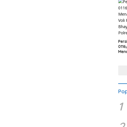
Pers
0116
Men
Voli
Bha
Polr
Pop
1
2