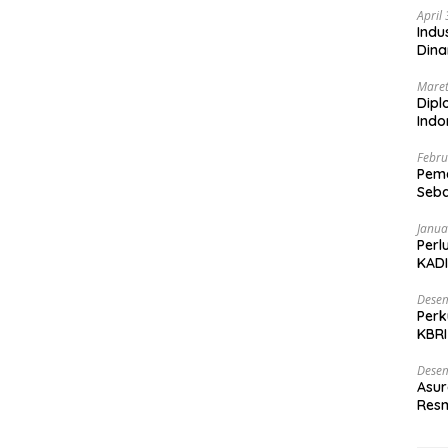
April
Indu
Dina
Maret
Dipl
Ind
Febru
Peme
Seba
Nasi
Janua
Perl
KADI
Desem
Perk
KBRI
Indo
Desem
Asur
Resm