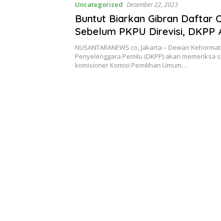
Uncategorized
Desember 22, 2023
Buntut Biarkan Gibran Daftar
Sebelum PKPU Direvisi, DKPP 
Periksa Seluruh Komisioner K
NUSANTARANEWS.co, Jakarta – Dewan Kehorma
Penyelenggara Pemilu (DKPP) akan memeriksa s
komisioner Komisi Pemilihan Umum…