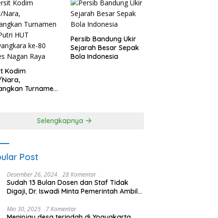
Persib Bandung Ukir
Sejarah Besar Sepak
Bola Indonesia
it Kodim
/Nara,
angkan Turnamen
 Putri HUT
yangkara ke-80
es Nagan Raya
Selengkapnya
ular Post
Desember 26, 2024
28 Komentar
Sudah 13 Bulan Dosen dan Staf Tidak
Digaji, Dr. Iswadi Minta Pemerintah Ambil
Alih UMT
Mei 30, 2025
7 Komentar
Meninjau desa terindah di Yogyakarta