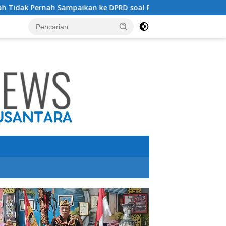
nah Sampaikan ke DPRD soal Peternakan Sapi Untuk Penghasil Da
utar
o