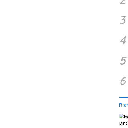
3
4
5
6
Bis