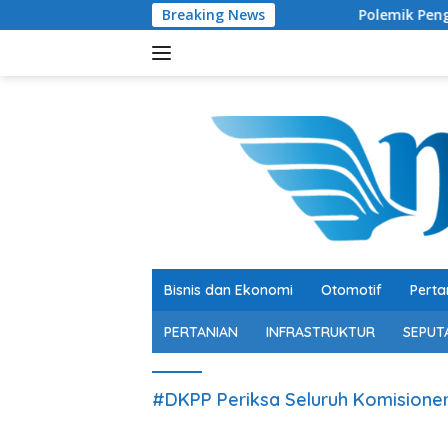
Langsung
Breaking News
Polemik Pengelolaan Peter
ke
konten
Bisnis dan Ekonomi
Otomotif
Perta
PERTANIAN
INFRASTRUKTUR
SEPUT
#DKPP Periksa Seluruh Komisione