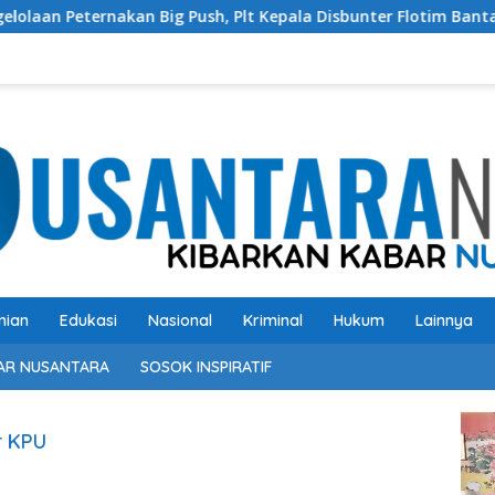
nakan Big Push, Plt Kepala Disbunter Flotim Bantah Tidak Per
nian
Edukasi
Nasional
Kriminal
Hukum
Lainnya
AR NUSANTARA
SOSOK INSPIRATIF
Pem
r KPU
Vide