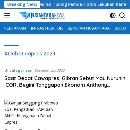
Langsung
achtiar Lamawuran Tuding Pemda Flotim Lakukan Kamuflase Kebi
Breaking News
ke
konten
PERTANIAN
INFRASTRUKTUR
SEPUTAR NUSANTARA
SOSOK 
#Debat capres 2024
Uncategorized
Desember 25, 2023
Saat Debat Cawapres, Gibran Sebut Mau Nurunin
ICOR, Begini Tanggapan Ekonom Anthony
Budiawan