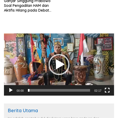
Ganjar Singgung Prabowo
Soal Pengadilan HAM dan
Aktifis Hilang pada Debat
Capres
Pemutar
Video
00:00
02:17
Berita Utama