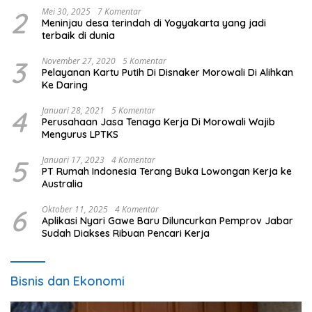
2
Mei 30, 2025
7 Komentar
Meninjau desa terindah di Yogyakarta yang jadi
terbaik di dunia
3
November 27, 2020
5 Komentar
Pelayanan Kartu Putih Di Disnaker Morowali Di Alihkan
Ke Daring
4
Januari 28, 2021
5 Komentar
Perusahaan Jasa Tenaga Kerja Di Morowali Wajib
Mengurus LPTKS
5
Januari 17, 2023
4 Komentar
PT Rumah Indonesia Terang Buka Lowongan Kerja ke
Australia
6
Oktober 11, 2025
4 Komentar
Aplikasi Nyari Gawe Baru Diluncurkan Pemprov Jabar
Sudah Diakses Ribuan Pencari Kerja
Bisnis dan Ekonomi