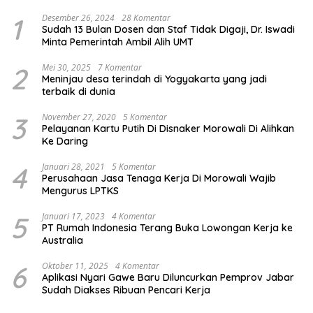
1
Desember 26, 2024
28 Komentar
Sudah 13 Bulan Dosen dan Staf Tidak Digaji, Dr. Iswadi
Minta Pemerintah Ambil Alih UMT
2
Mei 30, 2025
7 Komentar
Meninjau desa terindah di Yogyakarta yang jadi
terbaik di dunia
3
November 27, 2020
5 Komentar
Pelayanan Kartu Putih Di Disnaker Morowali Di Alihkan
Ke Daring
4
Januari 28, 2021
5 Komentar
Perusahaan Jasa Tenaga Kerja Di Morowali Wajib
Mengurus LPTKS
5
Januari 17, 2023
4 Komentar
PT Rumah Indonesia Terang Buka Lowongan Kerja ke
Australia
6
Oktober 11, 2025
4 Komentar
Aplikasi Nyari Gawe Baru Diluncurkan Pemprov Jabar
Sudah Diakses Ribuan Pencari Kerja