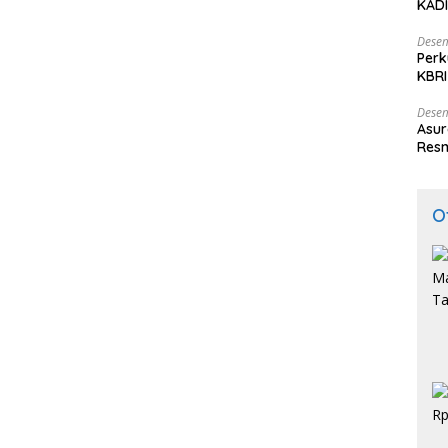
KADI
Desem
Perk
KBRI
Indo
Desem
Asur
Resm
O