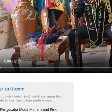
erita Utama
i adalah contoh judul deskripsi yang bisa
da isi dan sesuaikan pada widget