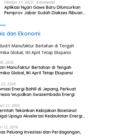
Oktober 11, 2025
4 Komentar
Aplikasi Nyari Gawe Baru Diluncurkan
Pemprov Jabar Sudah Diakses Ribuan
Pencari Kerja
nis dan Ekonomi
 30, 2026
stri Manufaktur Bertahan di Tengah
mika Global, IKI April Tetap Ekspansi
 22, 2026
omasi Energi Bahlil di Jepang, Perkuat
onesia Wujudkan Swasembada Energi
ari 21, 2026
rintah Tekankan Kebijakan Bioetanol
gai Upaya Akselerasi Kedaulatan Energi
onal
ri 12, 2026
uas Peluang Investasi dan Perdagangan,