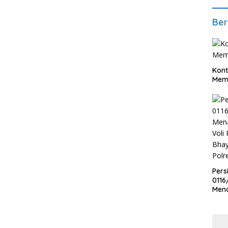
Ber
Kont
Meme
Pers
0116
Men
Voli
Bha
Polr