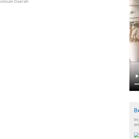
olisian Daerah
B
In
an