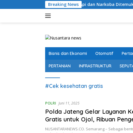
Langsung
Ratusan Senjata Api dan Narkoba Ditemukan di Sekolah 
Breaking News
ke
konten
Bisnis dan Ekonomi
Otomotif
Perta
PERTANIAN
INFRASTRUKTUR
SEPUT
#Cek kesehatan gratis
POLRI
Juni 11, 2025
Polda Jateng Gelar Layanan K
Gratis untuk Ojol, Ribuan Pen
Antusias Ikuti Pemeriksaan
NUSANTARANEWS.CO. Semarang – Sebagai bent