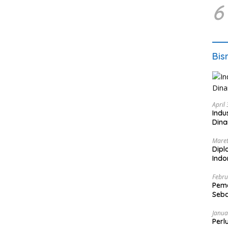
6
Bis
April
Indu
Dina
Maret
Dipl
Ind
Febru
Peme
Seba
Nasi
Janua
Perl