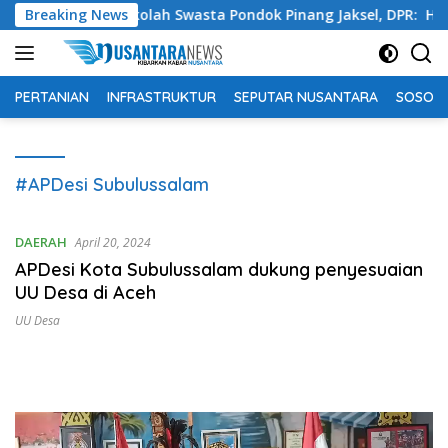
Langsung
ukan di Sekolah Swasta Pondok Pinang Jaksel, DPR: Harus Diu
Breaking News
ke
konten
PERTANIAN
INFRASTRUKTUR
SEPUTAR NUSANTARA
SOSOK 
#APDesi Subulussalam
DAERAH
April 20, 2024
APDesi Kota Subulussalam dukung penyesuaian
UU Desa di Aceh
UU Desa
Pemutar
Video