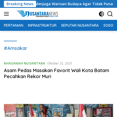
Langsung
unghi Suhardi: Menjaga Warisan Budaya Agar Tidak Punah
Breaking News
ke
konten
PERTANIAN
INFRASTRUKTUR
SEPUTAR NUSANTARA
SOSOK 
#Amsakar
KHASANAH NUSANTARA
Oktober 25, 2025
Asam Pedas Masakan Favorit Wali Kota Batam
Pecahkan Rekor Muri
Pemutar
Video