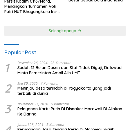
Persit Kodim 0116/Nara,
Menangkan Turnamen Voli
Putri HUT Bhayangkara ke-
80 Polres Nagan Raya
Selengkapnya
Popular Post
1
Desember 26, 2024
28 Komentar
Sudah 13 Bulan Dosen dan Staf Tidak Digaji, Dr. Iswadi
Minta Pemerintah Ambil Alih UMT
2
Mei 30, 2025
7 Komentar
Meninjau desa terindah di Yogyakarta yang jadi
terbaik di dunia
3
November 27, 2020
5 Komentar
Pelayanan Kartu Putih Di Disnaker Morowali Di Alihkan
Ke Daring
4
Januari 28, 2021
5 Komentar
Perusahaan Jasa Tenaga Kerja Di Morowali Wajib