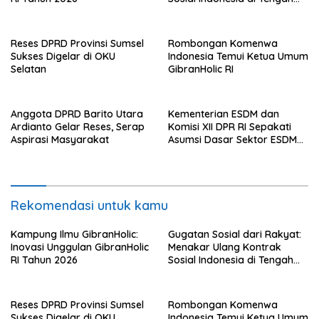
Badai Korupsi
Reses DPRD Provinsi Sumsel
Rombongan Komenwa
Sukses Digelar di OKU
Indonesia Temui Ketua Umum
Selatan
GibranHolic RI
Anggota DPRD Barito Utara
Kementerian ESDM dan
Ardianto Gelar Reses, Serap
Komisi XII DPR RI Sepakati
Aspirasi Masyarakat
Asumsi Dasar Sektor ESDM
RAPBN 2027
Rekomendasi untuk kamu
Kampung Ilmu GibranHolic:
Gugatan Sosial dari Rakyat:
Inovasi Unggulan GibranHolic
Menakar Ulang Kontrak
RI Tahun 2026
Sosial Indonesia di Tengah
Badai Korupsi
Reses DPRD Provinsi Sumsel
Rombongan Komenwa
Sukses Digelar di OKU
Indonesia Temui Ketua Umum