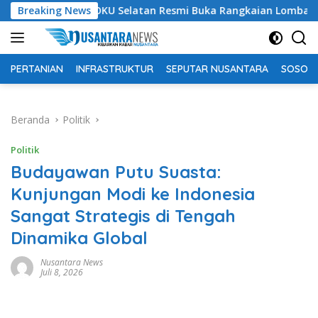
Langsung
pati OKU Selatan Resmi Buka Rangkaian Lomba Peringatan HUT
Breaking News
ke
konten
PERTANIAN
INFRASTRUKTUR
SEPUTAR NUSANTARA
SOSOK 
Beranda
Politik
Politik
Budayawan Putu Suasta:
Kunjungan Modi ke Indonesia
Sangat Strategis di Tengah
Dinamika Global
Nusantara News
Juli 8, 2026