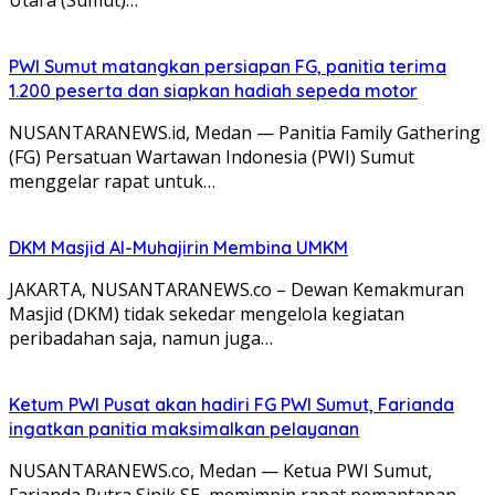
PWI Sumut matangkan persiapan FG, panitia terima
1.200 peserta dan siapkan hadiah sepeda motor
NUSANTARANEWS.id, Medan — Panitia Family Gathering
(FG) Persatuan Wartawan Indonesia (PWI) Sumut
menggelar rapat untuk…
DKM Masjid Al-Muhajirin Membina UMKM
JAKARTA, NUSANTARANEWS.co – Dewan Kemakmuran
Masjid (DKM) tidak sekedar mengelola kegiatan
peribadahan saja, namun juga…
Ketum PWI Pusat akan hadiri FG PWI Sumut, Farianda
ingatkan panitia maksimalkan pelayanan
NUSANTARANEWS.co, Medan — Ketua PWI Sumut,
Farianda Putra Sinik SE, memimpin rapat pemantapan