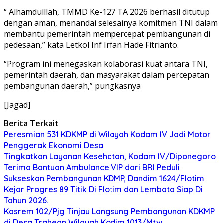
“ Alhamdulllah, TMMD Ke-127 TA 2026 berhasil ditutup
dengan aman, menandai selesainya komitmen TNI dalam
membantu pemerintah mempercepat pembangunan di
pedesaan,” kata Letkol Inf Irfan Hade Fitrianto.
“Program ini menegaskan kolaborasi kuat antara TNI,
pemerintah daerah, dan masyarakat dalam percepatan
pembangunan daerah,” pungkasnya
[Jagad]
Berita Terkait
Peresmian 531 KDKMP di Wilayah Kodam IV Jadi Motor
Penggerak Ekonomi Desa
Tingkatkan Layanan Kesehatan, Kodam IV/Diponegoro
Terima Bantuan Ambulance VIP dari BRI Peduli
Sukseskan Pembangunan KDMP, Dandim 1624/Flotim
Kejar Progres 89 Titik Di Flotim dan Lembata Siap Di
Tahun 2026.
Kasrem 102/Pjg Tinjau Langsung Pembangunan KDKMP
di Desa Trahean Wilayah Kodim 1013/Mtw