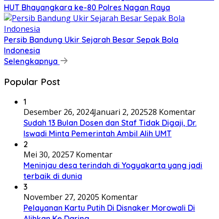
HUT Bhayangkara ke-80 Polres Nagan Raya
Persib Bandung Ukir Sejarah Besar Sepak Bola
Indonesia
Selengkapnya
Popular Post
1
Desember 26, 2024
Januari 2, 2025
28 Komentar
Sudah 13 Bulan Dosen dan Staf Tidak Digaji, Dr.
Iswadi Minta Pemerintah Ambil Alih UMT
2
Mei 30, 2025
7 Komentar
Meninjau desa terindah di Yogyakarta yang jadi
terbaik di dunia
3
November 27, 2020
5 Komentar
Pelayanan Kartu Putih Di Disnaker Morowali Di
Alihkan Ke Daring