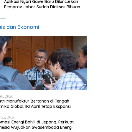
Aplikasi Nyari Gawe Baru Diluncurkan
Pemprov Jabar Sudah Diakses Ribuan
Pencari Kerja
nis dan Ekonomi
 30, 2026
stri Manufaktur Bertahan di Tengah
mika Global, IKI April Tetap Ekspansi
 22, 2026
omasi Energi Bahlil di Jepang, Perkuat
onesia Wujudkan Swasembada Energi