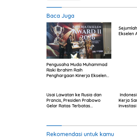
Baca Juga
Sejumlah
Ekselen 
Pengusaha Muda Muhammad
Riski Ibrahim Raih
Penghargaan Kinerja Ekselen
Award 2026
Usai Lawatan ke Rusia dan
Indonesi
Prancis, Presiden Prabowo
Kerja S
Gelar Ratas Terbatas
Investas
Akselerasi Program Strategis
Nasional
Rekomendasi untuk kamu