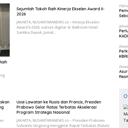
Febru
Sejumlah Tokoh Raih Kinerja Ekselen Award II-
Peme
2026
Seba
Nasi
JAKARTA, NUSANTARANEWS.co – Kinerja Ekselen
Janua
Award II-2026, sukses digelar di Ballroom Hotel
Perl
Santika Depok, Jumat…
KADI
Desem
Perk
KBRI
Indo
Raih
Desem
Asur
ang
Resm
O
askan
Usai Lawatan ke Rusia dan Prancis, Presiden
ng
Prabowo Gelar Ratas Terbatas Akselerasi
Program Strategis Nasional
wo
JAKARTA, NUSANTARANEWS.co – Presiden Prabowo
Subianto langsung menggelar Rapat Terbatas (Ratas)