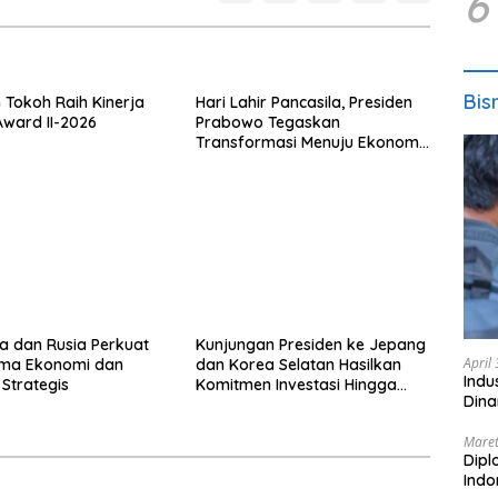
6
Bis
 Tokoh Raih Kinerja
Hari Lahir Pancasila, Presiden
Award II-2026
Prabowo Tegaskan
Transformasi Menuju Ekonomi
Pancasila yang Berkeadilan
a dan Rusia Perkuat
Kunjungan Presiden ke Jepang
April
ama Ekonomi dan
dan Korea Selatan Hasilkan
Indu
i Strategis
Komitmen Investasi Hingga
Dina
Rp574 Triliun
Maret
Dipl
Ind