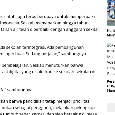
erintah juga terus berupaya untuk memperbaiki
 Indonesia. Seskab memaparkan hingga tahun
h tanah air telah diperbaiki dengan anggaran sekitar
Kont
Meme
 Ada sekolah terintegrasi. Ada pembangunan
 ingin buat. Sedang berjalan,” sambungnya.
 pembelajaran, Seskab menuturkan bahwa
isi digital yang disalurkan ke sekolah-sekolah di
Pers
0116
TV,” sambungnya.
Men
Voli
Bha
kan bahwa pendidikan tetap menjadi prioritas
Polr
 bukan sebagai pengganti, melainkan pelengkap
 tumbuh sehat, cerdas, dan siap bersaing di masa