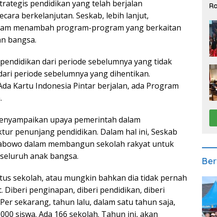
tegis pendidikan yang telah berjalan
Ra
2
cara berkelanjutan. Seskab, lebih lanjut,
lam menambah program-program yang berkaitan
an bangsa.
 pendidikan dari periode sebelumnya yang tidak
dari periode sebelumnya yang dihentikan.
da Kartu Indonesia Pintar berjalan, ada Program
.
menyampaikan upaya pemerintah dalam
ur penunjang pendidikan. Dalam hal ini, Seskab
rabowo dalam membangun sekolah rakyat untuk
seluruh anak bangsa.
Ber
utus sekolah, atau mungkin bahkan dia tidak pernah
. Diberi penginapan, diberi pendidikan, diberi
Per sekarang, tahun lalu, dalam satu tahun saja,
00 siswa. Ada 166 sekolah. Tahun ini, akan