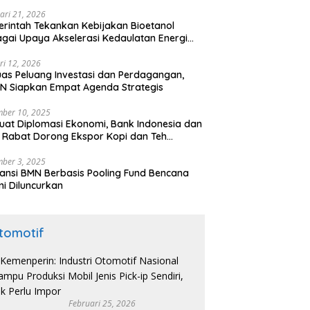
ari 21, 2026
rintah Tekankan Kebijakan Bioetanol
gai Upaya Akselerasi Kedaulatan Energi
onal
ri 12, 2026
uas Peluang Investasi dan Perdagangan,
N Siapkan Empat Agenda Strategis
ber 10, 2025
uat Diplomasi Ekonomi, Bank Indonesia dan
 Rabat Dorong Ekspor Kopi dan Teh
nesia di Maroko
ber 3, 2025
ansi BMN Berbasis Pooling Fund Bencana
i Diluncurkan
tomotif
Februari 25, 2026