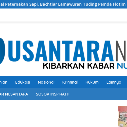
, Bachtiar Lamawuran Tuding Pemda Flotim Lakukan Kamuflase 
nian
Edukasi
Nasional
Kriminal
Hukum
Lainnya
AR NUSANTARA
SOSOK INSPIRATIF
Pem
Vide