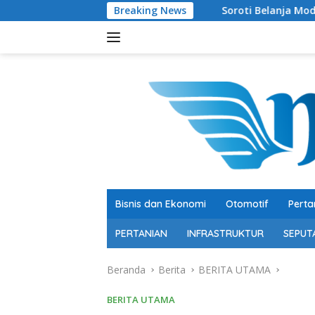
Langsung
Breaking News
Soroti Belanja Modal Peternakan Sapi
ke
konten
Bisnis dan Ekonomi
Otomotif
Perta
PERTANIAN
INFRASTRUKTUR
SEPUT
Beranda
Berita
BERITA UTAMA
BERITA UTAMA