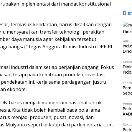
rupakan implementasi dari mandat konstitusional
Bis
esar, termasuk kendaraan, harus dikaitkan dengan
rlu mensyaratkan transfer teknologi, perakitan
ber daya manusia agar kebijakan tersebut
April
Indu
gi bangsa,” tegas Anggota Komisi Industri DPR RI
Dina
Maret
si industri dalam setiap perjanjian dagang. Fokus
Dipl
Ind
r, tetapi pada kemitraan produksi, investasi,
endekatan ini, kerja sama perdagangan justru
Febru
Peme
tan ekonomi.
Seba
Nasi
TKDN harus menjadi momentum nasional untuk
Janua
Perl
esia. Kita tidak boleh kembali pada pola lama
KADI
rus menjadi produsen, pusat inovasi, dan
as Mulyanto seperti dikutip dari parlementaria.com,
Desem
Perk