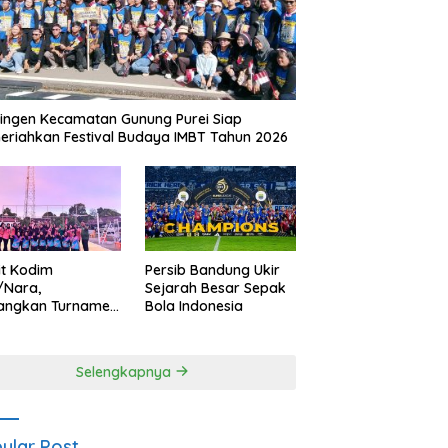
ingen Kecamatan Gunung Purei Siap
riahkan Festival Budaya IMBT Tahun 2026
it Kodim
Persib Bandung Ukir
/Nara,
Sejarah Besar Sepak
angkan Turnamen
Bola Indonesia
 Putri HUT
yangkara ke-80
es Nagan Raya
Selengkapnya
ular Post