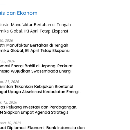
nis dan Ekonomi
 30, 2026
stri Manufaktur Bertahan di Tengah
mika Global, IKI April Tetap Ekspansi
 22, 2026
omasi Energi Bahlil di Jepang, Perkuat
onesia Wujudkan Swasembada Energi
ari 21, 2026
rintah Tekankan Kebijakan Bioetanol
gai Upaya Akselerasi Kedaulatan Energi
onal
ri 12, 2026
uas Peluang Investasi dan Perdagangan,
N Siapkan Empat Agenda Strategis
ber 10, 2025
uat Diplomasi Ekonomi, Bank Indonesia dan