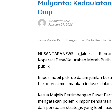
Mulyanto: Kedaulatan
Diuji
Nusantara News
Februari 27, 2026
Ketua Majelis Pertimbangan Pusat Partai Keadilan S
NUSANTARANEWS.co, Jakarta
– Rencan
Koperasi Desa/Kelurahan Merah Putih (
publik.
Impor mobil pick-up dalam jumlah besar 
berpotensi melemahkan industri dalam 
Ketua Majelis Pertimbangan Pusat Part
mengatakan polemik impor kendaraan da
dari persoalan strategis yang lebih lua