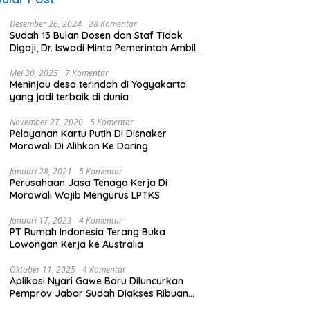
Desember 26, 2024
28 Komentar
Sudah 13 Bulan Dosen dan Staf Tidak
Digaji, Dr. Iswadi Minta Pemerintah Ambil
Alih UMT
Mei 30, 2025
7 Komentar
Meninjau desa terindah di Yogyakarta
yang jadi terbaik di dunia
November 27, 2020
5 Komentar
Pelayanan Kartu Putih Di Disnaker
Morowali Di Alihkan Ke Daring
Januari 28, 2021
5 Komentar
Perusahaan Jasa Tenaga Kerja Di
Morowali Wajib Mengurus LPTKS
Januari 17, 2023
4 Komentar
PT Rumah Indonesia Terang Buka
Lowongan Kerja ke Australia
Oktober 11, 2025
4 Komentar
Aplikasi Nyari Gawe Baru Diluncurkan
Pemprov Jabar Sudah Diakses Ribuan
Pencari Kerja