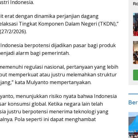
stri Indonesia.
Ra
2
erkait erat dengan dinamika perjanjian dagang
elaksasi Tingkat Komponen Dalam Negeri (TKDN),”
(27/2/2026).
Indonesia berpotensi dijadikan pasar bagi produk
menjadi alarm bagi pemerintah.
emenuhi regulasi nasional, pertanyaan yang lebih
ebut memperkuat atau justru melemahkan struktur
anjang,” kata Mulyanto mempertanyakan.
ulyanto, menunjukkan risiko nyata bahwa Indonesia
Ber
sar konsumsi global. Ketika negara lain telah
esia justru berpotensi menerima teknologi yang
asalnya. Pola seperti ini dapat menghambat