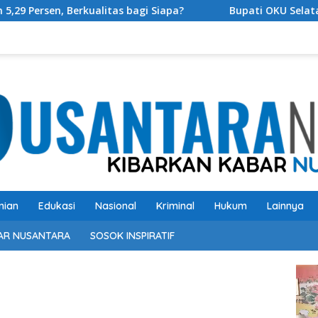
itas bagi Siapa?
Bupati OKU Selatan Resmi Buka Rangk
nian
Edukasi
Nasional
Kriminal
Hukum
Lainnya
AR NUSANTARA
SOSOK INSPIRATIF
Pem
Vide