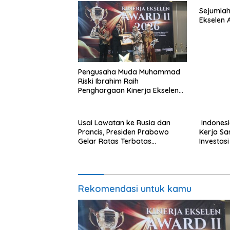
Sejumlah
Ekselen 
Pengusaha Muda Muhammad
Riski Ibrahim Raih
Penghargaan Kinerja Ekselen
Award 2026
Usai Lawatan ke Rusia dan
Indonesi
Prancis, Presiden Prabowo
Kerja S
Gelar Ratas Terbatas
Investas
Akselerasi Program Strategis
Nasional
Rekomendasi untuk kamu