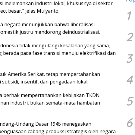
si melemahkan industri lokal, khususnya di sektor
ect besar,” jelas Mulyanto.
1
 negara menunjukkan bahwa liberalisasi
omestik justru mendorong deindustrialisasi.
2
Indonesia tidak mengulangi kesalahan yang sama,
 berada pada fase transisi menuju elektrifikasi dan
3
masuk Amerika Serikat, tetap mempertahankan
4
 subsidi, insentif, dan pengadaan lokal.
juga berhak mempertahankan kebijakan TKDN
5
unan industri, bukan semata-mata hambatan
6
3 Undang-Undang Dasar 1945 menegaskan
enguasaan cabang produksi strategis oleh negara.