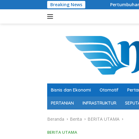
Langsung
Breaking News
Pertumbuhan 5,29 Persen, Berkual
ke
konten
Bisnis dan Ekonomi
Otomotif
Perta
PERTANIAN
INFRASTRUKTUR
SEPUT
Beranda
Berita
BERITA UTAMA
BERITA UTAMA