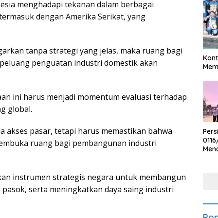
donesia menghadapi tekanan dalam berbagai
 termasuk dengan Amerika Serikat, yang
ggarkan tanpa strategi yang jelas, maka ruang bagi
Kont
peluang penguatan industri domestik akan
Meme
aan ini harus menjadi momentum evaluasi terhadap
g global.
da akses pasar, tetapi harus memastikan bahwa
Pers
0116
membuka ruang bagi pembangunan industri
Men
Voli
Bha
Polr
kan instrumen strategis negara untuk membangun
 pasok, serta meningkatkan daya saing industri
Pop