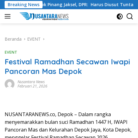
Langsung
ta Pondok Pinang Jaksel, DPR: Harus Diusut Tuntas
Breaking News
Ti
ke
konten
Beranda
EVENT
EVENT
Festival Ramadhan Secawan Iwapi
Pancoran Mas Depok
Nusantara News
Februari 21, 2026
NUSANTARANEWS.co, Depok – Dalam rangka
menyemarakkan bulan suci Ramadhan 1447 H, IWAPI
Pancoran Mas dan Kelurahan Depok Jaya, Kota Depok,
menggelar Festival Ramadhan Secawan 2026.