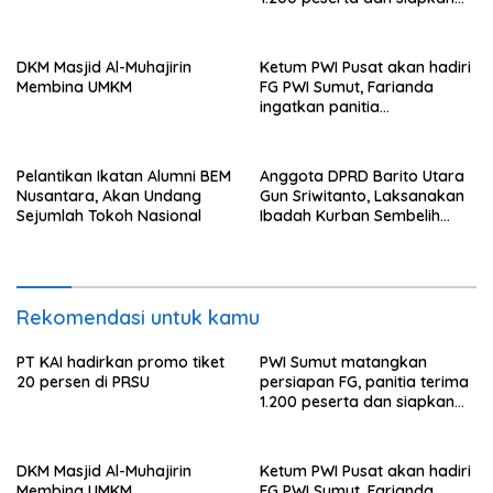
hadiah sepeda motor
DKM Masjid Al-Muhajirin
Ketum PWI Pusat akan hadiri
Membina UMKM
FG PWI Sumut, Farianda
ingatkan panitia
maksimalkan pelayanan
Pelantikan Ikatan Alumni BEM
Anggota DPRD Barito Utara
Nusantara, Akan Undang
Gun Sriwitanto, Laksanakan
Sejumlah Tokoh Nasional
Ibadah Kurban Sembelih
Tiga Ekor Sapi
Rekomendasi untuk kamu
PT KAI hadirkan promo tiket
PWI Sumut matangkan
20 persen di PRSU
persiapan FG, panitia terima
1.200 peserta dan siapkan
hadiah sepeda motor
DKM Masjid Al-Muhajirin
Ketum PWI Pusat akan hadiri
Membina UMKM
FG PWI Sumut, Farianda