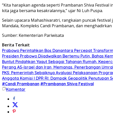
“Kita harapkan agenda seperti Prambanan Shiva Festiva
kita jaga bersama kesakralannya,” ujar Ni Luh Puspa.
Selain upacara Mahashivaratri, rangkaian puncak festival 
Mandala, Kompleks Candi Prambanan, dan menghadirkan 
Sumber: Kementerian Pariwisata
Berita Terkait
Prabowo Perintahkan Bos Danantara Percepat Transfo
Presiden Prabowo Dijadwalkan Bertemu Putin, Bahas Kem
Buntut Pindahkan Yaqut Sebagai Tahanan Rumah, Keperc
Perang AS-Israel dan Iran Memanas, Penerbangan Umra
PKS: Pemerintah Sebaiknya Avaluasi Pelaksanaan Progr
Anggota Komisi I DPR RI: Dampak Geopolitik Penutupan Se
#Candi Prambanan
#Prambanan Shiva Festival
Komentar