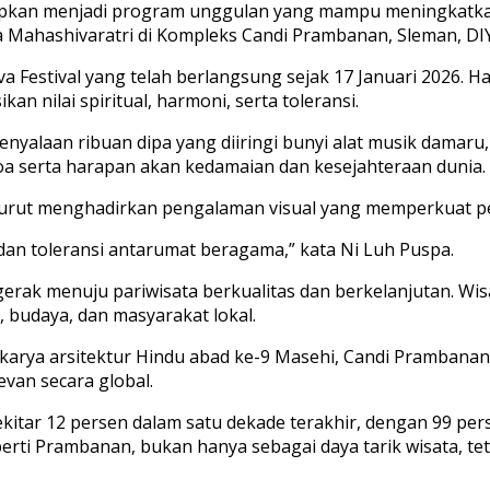
iharapkan menjadi program unggulan yang mampu meningka
 Mahashivaratri di Kompleks Candi Prambanan, Sleman, DIY
estival yang telah berlangsung sejak 17 Januari 2026. Hari
an nilai spiritual, harmoni, serta toleransi.
penyalaan ribuan dipa yang diiringi bunyi alat musik dama
a serta harapan akan kedamaian dan kesejahteraan dunia.
urut menghadirkan pengalaman visual yang memperkuat pe
dan toleransi antarumat beragama,” kata Ni Luh Puspa.
ak menuju pariwisata berkualitas dan berkelanjutan. Wisat
budaya, dan masyarakat lokal.
karya arsitektur Hindu abad ke-9 Masehi, Candi Prambana
evan secara global.
tar 12 persen dalam satu dekade terakhir, dengan 99 perse
erti Prambanan, bukan hanya sebagai daya tarik wisata, tet