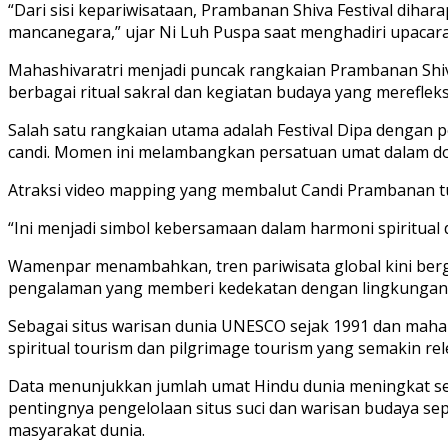
“Dari sisi kepariwisataan, Prambanan Shiva Festival d
mancanegara,” ujar Ni Luh Puspa saat menghadiri upacara
Mahashivaratri menjadi puncak rangkaian Prambanan Shiva F
berbagai ritual sakral dan kegiatan budaya yang merefleksik
Salah satu rangkaian utama adalah Festival Dipa dengan 
candi. Momen ini melambangkan persatuan umat dalam do
Atraksi video mapping yang membalut Candi Prambanan t
“Ini menjadi simbol kebersamaan dalam harmoni spiritual 
Wamenpar menambahkan, tren pariwisata global kini berger
pengalaman yang memberi kedekatan dengan lingkungan, 
Sebagai situs warisan dunia UNESCO sejak 1991 dan maha
spiritual tourism dan pilgrimage tourism yang semakin rel
Data menunjukkan jumlah umat Hindu dunia meningkat seki
pentingnya pengelolaan situs suci dan warisan budaya sep
masyarakat dunia.