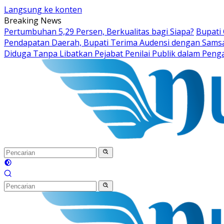
Langsung ke konten
Breaking News
Pertumbuhan 5,29 Persen, Berkualitas bagi Siapa?
Bupati
Pendapatan Daerah, Bupati Terima Audensi dengan Sams
Diduga Tanpa Libatkan Pejabat Penilai Publik dalam Peng