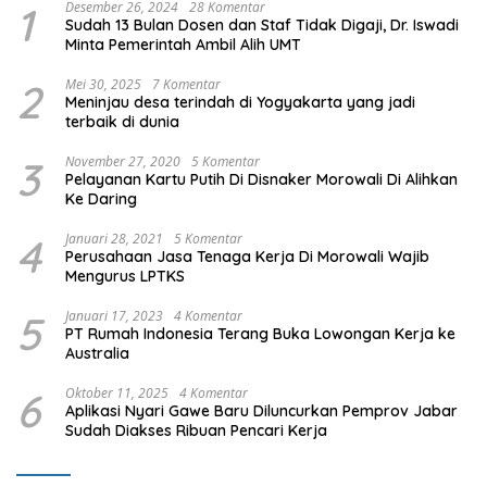
1
Desember 26, 2024
28 Komentar
Sudah 13 Bulan Dosen dan Staf Tidak Digaji, Dr. Iswadi
Minta Pemerintah Ambil Alih UMT
2
Mei 30, 2025
7 Komentar
Meninjau desa terindah di Yogyakarta yang jadi
terbaik di dunia
3
November 27, 2020
5 Komentar
Pelayanan Kartu Putih Di Disnaker Morowali Di Alihkan
Ke Daring
4
Januari 28, 2021
5 Komentar
Perusahaan Jasa Tenaga Kerja Di Morowali Wajib
Mengurus LPTKS
5
Januari 17, 2023
4 Komentar
PT Rumah Indonesia Terang Buka Lowongan Kerja ke
Australia
6
Oktober 11, 2025
4 Komentar
Aplikasi Nyari Gawe Baru Diluncurkan Pemprov Jabar
Sudah Diakses Ribuan Pencari Kerja