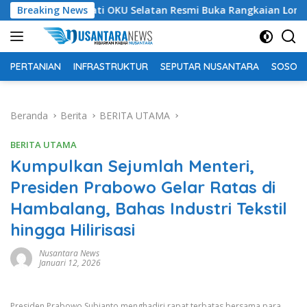
Langsung
Bupati OKU Selatan Resmi Buka Rangkaian Lomba Peringat
Breaking News
ke
konten
PERTANIAN
INFRASTRUKTUR
SEPUTAR NUSANTARA
SOSOK 
Beranda
Berita
BERITA UTAMA
BERITA UTAMA
Kumpulkan Sejumlah Menteri,
Presiden Prabowo Gelar Ratas di
Hambalang, Bahas Industri Tekstil
hingga Hilirisasi
Nusantara News
Januari 12, 2026
Presiden Prabowo Subianto menghadiri rapat terbatas bersama para