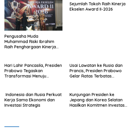
Sejumlah Tokoh Raih Kinerja
Ekselen Award II-2026
Pengusaha Muda
Muhammad Riski Ibrahim
Raih Penghargaan Kinerja
Ekselen Award 2026
Hari Lahir Pancasila, Presiden
Usai Lawatan ke Rusia dan
Prabowo Tegaskan
Prancis, Presiden Prabowo
Transformasi Menuju
Gelar Ratas Terbatas
Ekonomi Pancasila yang
Akselerasi Program Strategis
Berkeadilan
Nasional
Indonesia dan Rusia Perkuat
Kunjungan Presiden ke
Kerja Sama Ekonomi dan
Jepang dan Korea Selatan
Investasi Strategis
Hasilkan Komitmen Investasi
Hingga Rp574 Triliun