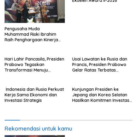
Ekselen Award II-2026
Pengusaha Muda
Muhammad Riski Ibrahim
Raih Penghargaan Kinerja
Ekselen Award 2026
Hari Lahir Pancasila, Presiden
Usai Lawatan ke Rusia dan
Prabowo Tegaskan
Prancis, Presiden Prabowo
Transformasi Menuju
Gelar Ratas Terbatas
Ekonomi Pancasila yang
Akselerasi Program Strategis
Berkeadilan
Nasional
Indonesia dan Rusia Perkuat
Kunjungan Presiden ke
Kerja Sama Ekonomi dan
Jepang dan Korea Selatan
Investasi Strategis
Hasilkan Komitmen Investasi
Hingga Rp574 Triliun
Rekomendasi untuk kamu