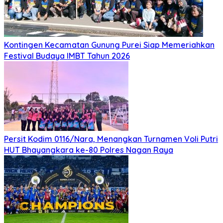
Kontingen Kecamatan Gunung Purei Siap Memeriahkan
Festival Budaya IMBT Tahun 2026
Persit Kodim 0116/Nara, Menangkan Turnamen Voli Putri
HUT Bhayangkara ke-80 Polres Nagan Raya