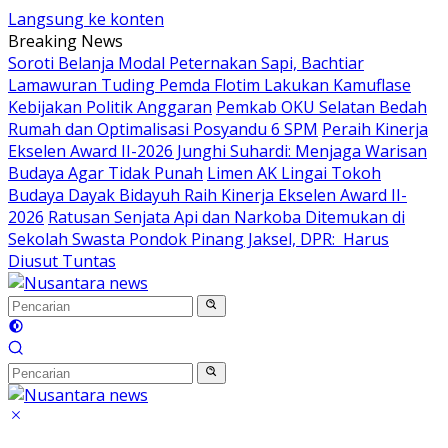
Langsung ke konten
Breaking News
Soroti Belanja Modal Peternakan Sapi, Bachtiar
Lamawuran Tuding Pemda Flotim Lakukan Kamuflase
Kebijakan Politik Anggaran
Pemkab OKU Selatan Bedah
Rumah dan Optimalisasi Posyandu 6 SPM
Peraih Kinerja
Ekselen Award II-2026 Junghi Suhardi: Menjaga Warisan
Budaya Agar Tidak Punah
Limen AK Lingai Tokoh
Budaya Dayak Bidayuh Raih Kinerja Ekselen Award II-
2026
Ratusan Senjata Api dan Narkoba Ditemukan di
Sekolah Swasta Pondok Pinang Jaksel, DPR: Harus
Diusut Tuntas