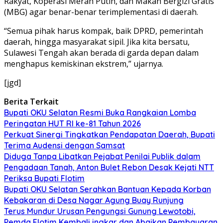
Rakyat, Koperasi Merah Putih, dan Makan Bergizi Gratis
(MBG) agar benar-benar terimplementasi di daerah.
“Semua pihak harus kompak, baik DPRD, pemerintah
daerah, hingga masyarakat sipil. Jika kita bersatu,
Sulawesi Tengah akan berada di garda depan dalam
menghapus kemiskinan ekstrem,” ujarnya.
[jgd]
Berita Terkait
Bupati OKU Selatan Resmi Buka Rangkaian Lomba
Peringatan HUT RI ke-81 Tahun 2026
Perkuat Sinergi Tingkatkan Pendapatan Daerah, Bupati
Terima Audensi dengan Samsat
Diduga Tanpa Libatkan Pejabat Penilai Publik dalam
Pengadaan Tanah, Anton Bulet Rebon Desak Kejati NTT
Periksa Bupati Flotim
Bupati OKU Selatan Serahkan Bantuan Kepada Korban
Kebakaran di Desa Nagar Agung Buay Runjung
Terus Mundur Urusan Pengungsi Gunung Lewotobi,
Pemda Flotim Kembali ingkar dan Abaikan Pembayaran