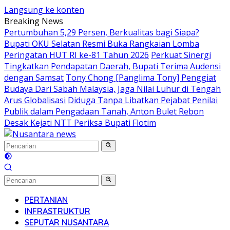
Langsung ke konten
Breaking News
Pertumbuhan 5,29 Persen, Berkualitas bagi Siapa?
Bupati OKU Selatan Resmi Buka Rangkaian Lomba
Peringatan HUT RI ke-81 Tahun 2026
Perkuat Sinergi
Tingkatkan Pendapatan Daerah, Bupati Terima Audensi
dengan Samsat
Tony Chong [Panglima Tony] Penggiat
Budaya Dari Sabah Malaysia, Jaga Nilai Luhur di Tengah
Arus Globalisasi
Diduga Tanpa Libatkan Pejabat Penilai
Publik dalam Pengadaan Tanah, Anton Bulet Rebon
Desak Kejati NTT Periksa Bupati Flotim
PERTANIAN
INFRASTRUKTUR
SEPUTAR NUSANTARA