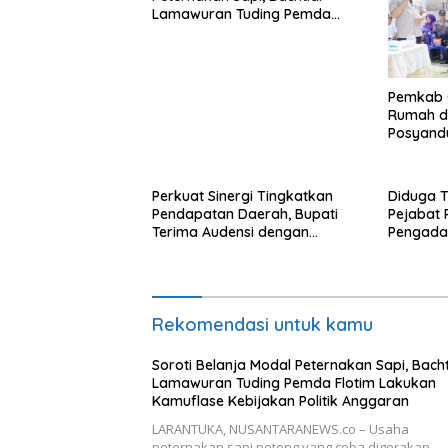
Lamawuran Tuding Pemda
Flotim Lakukan Kamuflase
Kebijakan Politik Anggaran
Pemkab 
Rumah da
Posyand
Perkuat Sinergi Tingkatkan
Diduga T
Pendapatan Daerah, Bupati
Pejabat 
Terima Audensi dengan
Pengadaa
Samsat
Rebon De
Periksa B
Rekomendasi untuk kamu
Soroti Belanja Modal Peternakan Sapi, Bacht
Lamawuran Tuding Pemda Flotim Lakukan
Kamuflase Kebijakan Politik Anggaran
LARANTUKA, NUSANTARANEWS.co – Usaha
peternakan sapi potong yang coba digerakan