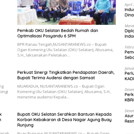
April
Indu
Dina
Maret
Pemkab OKU Selatan Bedah Rumah dan
Dipl
Optimalisasi Posyandu 6 SPM
Ind
BPR Ranau Tengah,NUSANTARANEWS.co – Bupati
Febru
Ogan Komering Ulu Selatan (OKU Selatan), Abusama,
Peme
S.H., laksanakan Peletakan…
Seba
Nasi
Janua
Perkuat Sinergi Tingkatkan Pendapatan Daerah,
Perl
Bupati Terima Audensi dengan Samsat
KADI
ng
MUARADUA, NUSANTARANEWS.co – Bupati Ogan
Desem
pingi
Komering Ulu Selatan (OKU Selatan), Abusama, S.H.,
Perk
menerima audiensi Kepala…
KBRI
Indo
Desem
k
Bupati OKU Selatan Serahkan Bantuan Kepada
Asur
n
Korban Kebakaran di Desa Nagar Agung Buay
Resm
Runjung
tanah
Buay Runjung, NUSANTARANEWS.co – Bupati Ogan