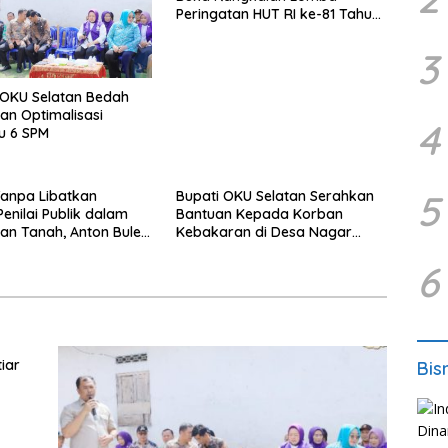
Peringatan HUT RI ke-81 Tahun
2026
3
OKU Selatan Bedah
n Optimalisasi
4
u 6 SPM
5
anpa Libatkan
Bupati OKU Selatan Serahkan
Penilai Publik dalam
Bantuan Kepada Korban
n Tanah, Anton Bulet
Kebakaran di Desa Nagar
sak Kejati NTT
Agung Buay Runjung
6
upati Flotim
iar
Bis