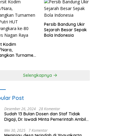
Persib Bandung Ukir
Sejarah Besar Sepak
Bola Indonesia
it Kodim
/Nara,
angkan Turnamen
 Putri HUT
yangkara ke-80
es Nagan Raya
Selengkapnya
ular Post
Desember 26, 2024
28 Komentar
Sudah 13 Bulan Dosen dan Staf Tidak
Digaji, Dr. Iswadi Minta Pemerintah Ambil
Alih UMT
Mei 30, 2025
7 Komentar
Meninjau desa terindah di Yogyakarta