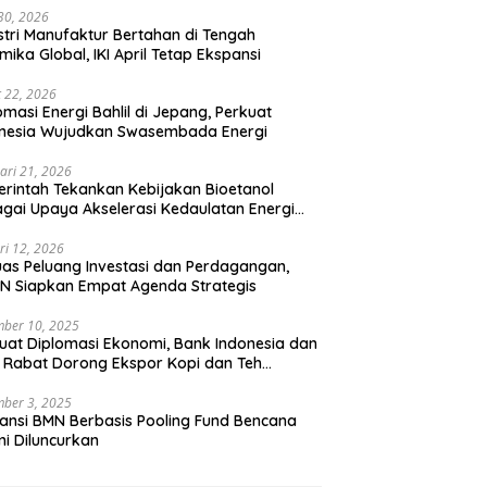
 30, 2026
stri Manufaktur Bertahan di Tengah
mika Global, IKI April Tetap Ekspansi
 22, 2026
omasi Energi Bahlil di Jepang, Perkuat
onesia Wujudkan Swasembada Energi
ari 21, 2026
rintah Tekankan Kebijakan Bioetanol
gai Upaya Akselerasi Kedaulatan Energi
onal
ri 12, 2026
uas Peluang Investasi dan Perdagangan,
N Siapkan Empat Agenda Strategis
ber 10, 2025
uat Diplomasi Ekonomi, Bank Indonesia dan
 Rabat Dorong Ekspor Kopi dan Teh
nesia di Maroko
ber 3, 2025
ansi BMN Berbasis Pooling Fund Bencana
i Diluncurkan