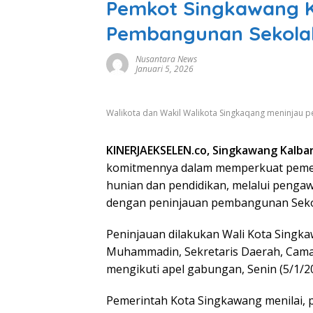
Pemkot Singkawang 
Pembangunan Sekola
Nusantara News
Januari 5, 2026
Walikota dan Wakil Walikota Singkaqang meninjau p
KINERJAEKSELEN.co, Singkawang Kalba
komitmennya dalam memperkuat peme
hunian dan pendidikan, melalui penga
dengan peninjauan pembangunan Sekol
Peninjauan dilakukan Wali Kota Singka
Muhammadin, Sekretaris Daerah, Camat 
mengikuti apel gabungan, Senin (5/1/20
Pemerintah Kota Singkawang menilai,