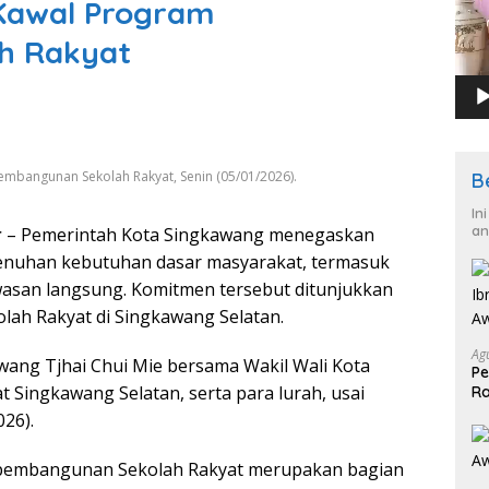
Kawal Program
h Rakyat
embangunan Sekolah Rakyat, Senin (05/01/2026).
B
In
an
r
– Pemerintah Kota Singkawang menegaskan
nuhan kebutuhan dasar masyarakat, termasuk
wasan langsung. Komitmen tersebut ditunjukkan
ah Rakyat di Singkawang Selatan.
Ag
wang Tjhai Chui Mie bersama Wakil Wali Kota
Pe
Singkawang Selatan, serta para lurah, usai
Ra
2
26).
 pembangunan Sekolah Rakyat merupakan bagian