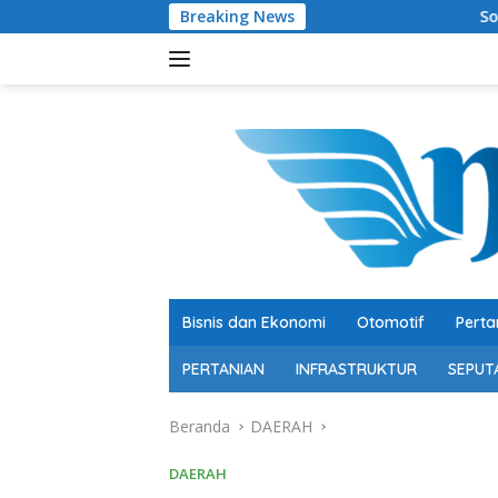
Langsung
Breaking News
Soroti Belanja Modal 
ke
konten
Bisnis dan Ekonomi
Otomotif
Perta
PERTANIAN
INFRASTRUKTUR
SEPUT
Beranda
DAERAH
DAERAH