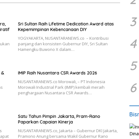
3
ra,
Sri Sultan Raih Lifetime Dedication Award atas
ratif
Kepemimpinan Kebencanaan DIY
YOGYAKARTA, NUSANTARANEWS.co – Kontribusi
4
jukan
panjang dan konsisten Gubernur DIY, Sri Sultan
Hamengku Buwono X dalam…
5
 &
IMIP Raih Nusantara CSR Awards 2026
NUSANTARANEWS.co Morowali, – PT Indonesia
6
as
Morowali Industrial Park (IMIP) kembali meraih
penghargaan Nusantara CSR Awards…
Bis
Satu Tahun Pimpin Jakarta, Pram-Rano
Paparkan Capaian Kinerja
s
NUSANTARANEWS.co, Jakarta – Gubernur DKI Jakarta,
rapat
Pramono Anung bersama Wakil Gubernur Rano