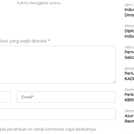
Karno menggelar acara…
April
Indu
Dina
Maret
Dipl
Ind
Ruas yang wajib ditandai
*
Febru
Peme
Seba
Nasi
Janua
Perl
KADI
Desem
Perk
KBRI
Indo
Desem
Asur
Resm
ada peramban ini untuk komentar saya berikutnya.