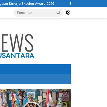
n Award 2026
Bolehkah mencabut cas HP sebelum penu
utar
o