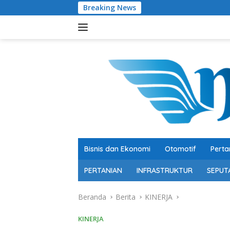
Langsung
Breaking News
Pengusaha Mu
ke
konten
Bisnis dan Ekonomi
Otomotif
Perta
PERTANIAN
INFRASTRUKTUR
SEPUT
Beranda
Berita
KINERJA
KINERJA