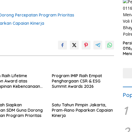
orong Percepatan Program Prioritas
arkan Capaian Kinerja
Pers
0116
Men
Voli
Bha
Polr
n Raih Lifetime
Program IMIP Raih Empat
on Award atas
Penghargaan CSR & ESG
pinan Kebencanaan
Summit Awards 2026
Pop
ah Siapkan
Satu Tahun Pimpin Jakarta,
1
an SDM Guna Dorong
Pram-Rano Paparkan Capaian
an Program Prioritas
Kinerja
2