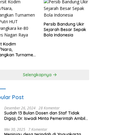
Persib Bandung Ukir
Sejarah Besar Sepak
Bola Indonesia
it Kodim
/Nara,
angkan Turnamen
 Putri HUT
yangkara ke-80
es Nagan Raya
Selengkapnya
ular Post
Desember 26, 2024
28 Komentar
Sudah 13 Bulan Dosen dan Staf Tidak
Digaji, Dr. Iswadi Minta Pemerintah Ambil
Alih UMT
Mei 30, 2025
7 Komentar
Meninjau desa terindah di Yogyakarta