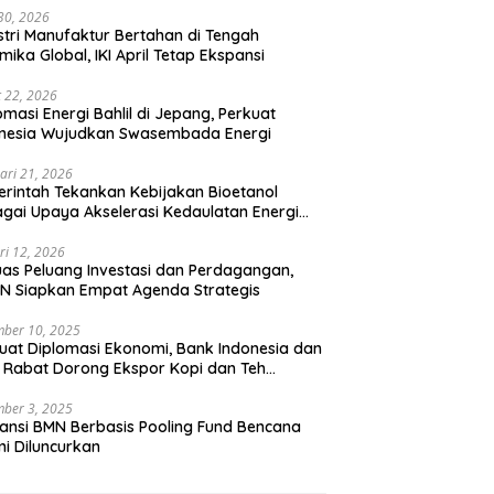
 30, 2026
stri Manufaktur Bertahan di Tengah
mika Global, IKI April Tetap Ekspansi
 22, 2026
omasi Energi Bahlil di Jepang, Perkuat
onesia Wujudkan Swasembada Energi
ari 21, 2026
rintah Tekankan Kebijakan Bioetanol
gai Upaya Akselerasi Kedaulatan Energi
onal
ri 12, 2026
uas Peluang Investasi dan Perdagangan,
N Siapkan Empat Agenda Strategis
ber 10, 2025
uat Diplomasi Ekonomi, Bank Indonesia dan
 Rabat Dorong Ekspor Kopi dan Teh
nesia di Maroko
ber 3, 2025
ansi BMN Berbasis Pooling Fund Bencana
i Diluncurkan