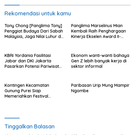
Rekomendasi untuk kamu
Tony Chong [Panglima Tony]
Panglima Marselinus Mian
Penggiat Budaya Dari Sabah
Kembali Raih Penghargaan
Malaysia, Jaga Nilai Luhur di
Kinerja Ekselen Award II-
Tengah Arus Globalisasi
2026
KBRI Yordania Fasilitasi
Ekonom wanti-wanti bahaya
Jabar dan DKI Jakarta
Gen Z lebih banyak kerja di
Pasarkan Potensi Pariwisata
sektor informal
di Pasar Internasional
Kontingen Kecamatan
Paribasan Urip Mung Mampir
Gunung Purei Siap
Ngombe
Memeriahkan Festival
Budaya IMBT Tahun 2026
Tinggalkan Balasan