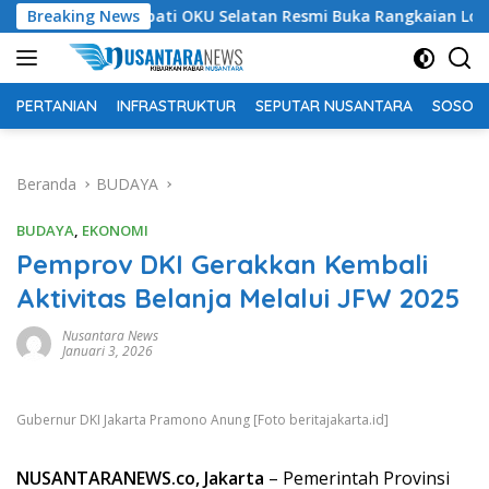
Langsung
Bupati OKU Selatan Resmi Buka Rangkaian Lomba Peringatan
Breaking News
ke
konten
PERTANIAN
INFRASTRUKTUR
SEPUTAR NUSANTARA
SOSOK 
Beranda
BUDAYA
BUDAYA
,
EKONOMI
Pemprov DKI Gerakkan Kembali
Aktivitas Belanja Melalui JFW 2025
Nusantara News
Januari 3, 2026
Gubernur DKI Jakarta Pramono Anung [Foto beritajakarta.id]
NUSANTARANEWS.co, Jakarta
– Pemerintah Provinsi