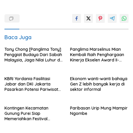
Baca Juga
Tony Chong [Panglima Tony]
Panglima Marselinus Mian
Penggiat Budaya Dari Sabah
Kembali Raih Penghargaan
Malaysia, Jaga Nilai Luhur di
Kinerja Ekselen Award II-
Tengah Arus Globalisasi
2026
KBRI Yordania Fasilitasi
Ekonom wanti-wanti bahaya
Jabar dan DKI Jakarta
Gen Z lebih banyak kerja di
Pasarkan Potensi Pariwisata
sektor informal
di Pasar Internasional
Kontingen Kecamatan
Paribasan Urip Mung Mampir
Gunung Purei Siap
Ngombe
Memeriahkan Festival
Budaya IMBT Tahun 2026