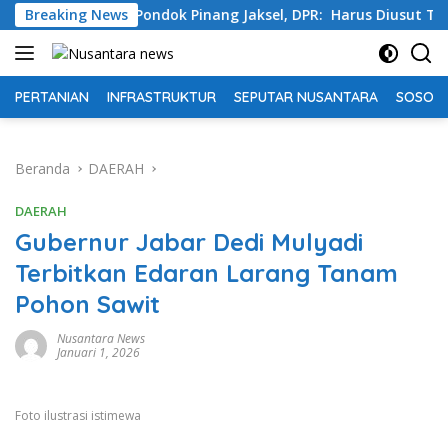
Langsung
h Swasta Pondok Pinang Jaksel, DPR: Harus Diusut Tuntas
Breaking News
ke
konten
PERTANIAN
INFRASTRUKTUR
SEPUTAR NUSANTARA
SOSOK 
Beranda
DAERAH
DAERAH
Gubernur Jabar Dedi Mulyadi
Terbitkan Edaran Larang Tanam
Pohon Sawit
Nusantara News
Januari 1, 2026
Foto ilustrasi istimewa