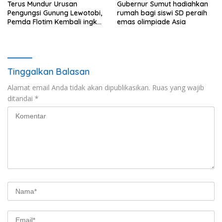
Terus Mundur Urusan
Gubernur Sumut hadiahkan
Pengungsi Gunung Lewotobi,
rumah bagi siswi SD peraih
Pemda Flotim Kembali ingkar
emas olimpiade Asia
dan Abaikan Pembayaran
Tanah Akses Jalan ke
Huntap Kuhe.
Tinggalkan Balasan
Alamat email Anda tidak akan dipublikasikan.
Ruas yang wajib
ditandai
*