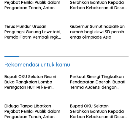
Pejabat Penilai Publik dalam
Serahkan Bantuan Kepada
Pengadaan Tanah, Anton
Korban Kebakaran di Desa
Bulet Rebon Desak Kejati
Nagar Agung Buay Runjung
NTT Periksa Bupati Flotim
Terus Mundur Urusan
Gubernur Sumut hadiahkan
Pengungsi Gunung Lewotobi,
rumah bagi siswi SD peraih
Pemda Flotim Kembali ingkar
emas olimpiade Asia
dan Abaikan Pembayaran
Tanah Akses Jalan ke
Huntap Kuhe.
Rekomendasi untuk kamu
Bupati OKU Selatan Resmi
Perkuat Sinergi Tingkatkan
Buka Rangkaian Lomba
Pendapatan Daerah, Bupati
Peringatan HUT RI ke-81
Terima Audensi dengan
Tahun 2026
Samsat
Diduga Tanpa Libatkan
Bupati OKU Selatan
Pejabat Penilai Publik dalam
Serahkan Bantuan Kepada
Pengadaan Tanah, Anton
Korban Kebakaran di Desa
Bulet Rebon Desak Kejati
Nagar Agung Buay Runjung
NTT Periksa Bupati Flotim