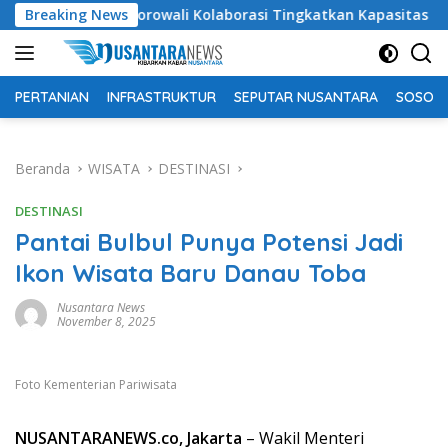
Langsung
didikan Morowali Kolaborasi Tingkatkan Kapasitas 61 Kepala Se
Breaking News
ke
konten
PERTANIAN
INFRASTRUKTUR
SEPUTAR NUSANTARA
SOSOK 
Beranda
WISATA
DESTINASI
DESTINASI
Pantai Bulbul Punya Potensi Jadi
Ikon Wisata Baru Danau Toba
Nusantara News
November 8, 2025
Foto Kementerian Pariwisata
NUSANTARANEWS.co, Jakarta
– Wakil Menteri