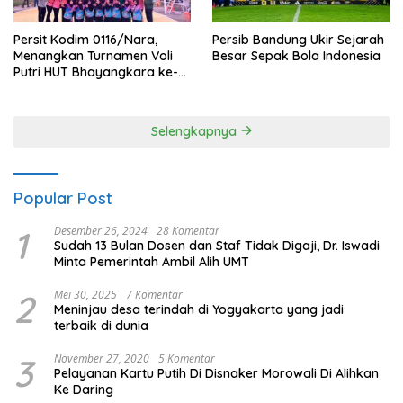
Persit Kodim 0116/Nara,
Persib Bandung Ukir Sejarah
Menangkan Turnamen Voli
Besar Sepak Bola Indonesia
Putri HUT Bhayangkara ke-
80 Polres Nagan Raya
Selengkapnya
Popular Post
1
Desember 26, 2024
28 Komentar
Sudah 13 Bulan Dosen dan Staf Tidak Digaji, Dr. Iswadi
Minta Pemerintah Ambil Alih UMT
2
Mei 30, 2025
7 Komentar
Meninjau desa terindah di Yogyakarta yang jadi
terbaik di dunia
3
November 27, 2020
5 Komentar
Pelayanan Kartu Putih Di Disnaker Morowali Di Alihkan
Ke Daring