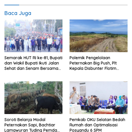
Baca Juga
Semarak HUT RI ke-81, Bupati
Polemik Pengelolaan
dan Wakil Bupati Ikuti Jalan
Peternakan Big Push, Plt
Sehat dan Senam Bersama
Kepala Disbunter Flotim
Warga
Bantah Tidak Pernah
Sampaikan ke DPRD soal
Peternakan Sapi Untuk
Penghasil Daging
Soroti Belanja Modal
Pemkab OKU Selatan Bedah
Peternakan Sapi, Bachtiar
Rumah dan Optimalisasi
Lamawuran Tuding Pemda
Posyandu 6 SPM