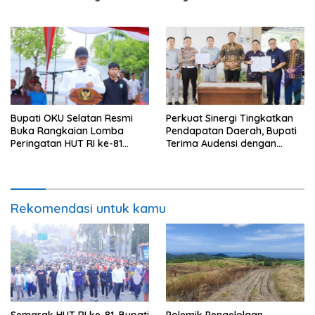
Flotim Lakukan Kamuflase
Kebijakan Politik Anggaran
Bupati OKU Selatan Resmi
Perkuat Sinergi Tingkatkan
Buka Rangkaian Lomba
Pendapatan Daerah, Bupati
Peringatan HUT RI ke-81
Terima Audensi dengan
Tahun 2026
Samsat
Rekomendasi untuk kamu
Semarak HUT RI ke-81, Bupati
Polemik Pengelolaan