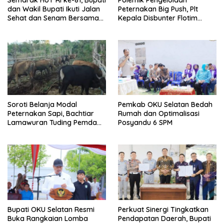
dan Wakil Bupati Ikuti Jalan
Peternakan Big Push, Plt
Sehat dan Senam Bersama
Kepala Disbunter Flotim
Warga
Bantah Tidak Pernah
Sampaikan ke DPRD soal
Peternakan Sapi Untuk
Penghasil Daging
Soroti Belanja Modal
Pemkab OKU Selatan Bedah
Peternakan Sapi, Bachtiar
Rumah dan Optimalisasi
Lamawuran Tuding Pemda
Posyandu 6 SPM
Flotim Lakukan Kamuflase
Kebijakan Politik Anggaran
Bupati OKU Selatan Resmi
Perkuat Sinergi Tingkatkan
Buka Rangkaian Lomba
Pendapatan Daerah, Bupati