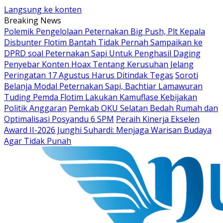
Langsung ke konten
Breaking News
Polemik Pengelolaan Peternakan Big Push, Plt Kepala
Disbunter Flotim Bantah Tidak Pernah Sampaikan ke
DPRD soal Peternakan Sapi Untuk Penghasil Daging
Penyebar Konten Hoax Tentang Kerusuhan Jelang
Peringatan 17 Agustus Harus Ditindak Tegas
Soroti
Belanja Modal Peternakan Sapi, Bachtiar Lamawuran
Tuding Pemda Flotim Lakukan Kamuflase Kebijakan
Politik Anggaran
Pemkab OKU Selatan Bedah Rumah dan
Optimalisasi Posyandu 6 SPM
Peraih Kinerja Ekselen
Award II-2026 Junghi Suhardi: Menjaga Warisan Budaya
Agar Tidak Punah