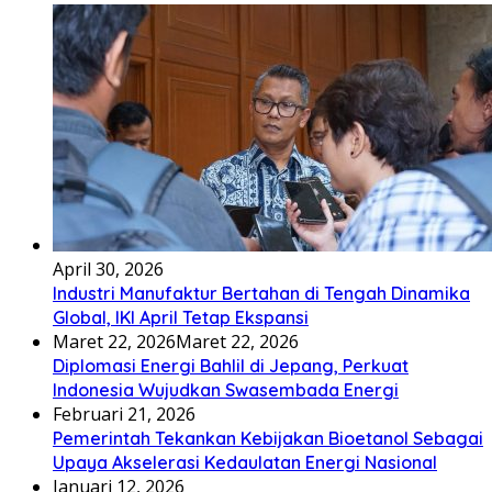
April 30, 2026
Industri Manufaktur Bertahan di Tengah Dinamika
Global, IKI April Tetap Ekspansi
Maret 22, 2026
Maret 22, 2026
Diplomasi Energi Bahlil di Jepang, Perkuat
Indonesia Wujudkan Swasembada Energi
Februari 21, 2026
Pemerintah Tekankan Kebijakan Bioetanol Sebagai
Upaya Akselerasi Kedaulatan Energi Nasional
Januari 12, 2026