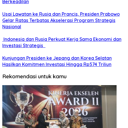
Berkeadilan
Usai Lawatan ke Rusia dan Prancis, Presiden Prabowo
Gelar Ratas Terbatas Akselerasi Program Strategis
Nasional
Indonesia dan Rusia Perkuat Kerja Sama Ekonomi dan
Investasi Strategis
Kunjungan Presiden ke Jepang dan Korea Selatan
Hasilkan Komitmen Investasi Hingga Rp574 Triliun
Rekomendasi untuk kamu