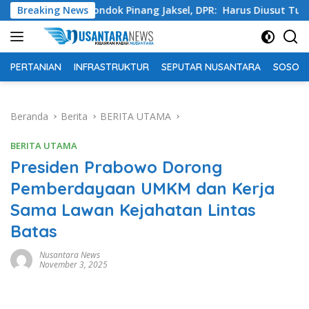
Langsung
sta Pondok Pinang Jaksel, DPR: Harus Diusut Tuntas
Breaking News
T
ke
konten
PERTANIAN
INFRASTRUKTUR
SEPUTAR NUSANTARA
SOSOK 
Beranda
Berita
BERITA UTAMA
BERITA UTAMA
Presiden Prabowo Dorong
Pemberdayaan UMKM dan Kerja
Sama Lawan Kejahatan Lintas
Batas
Nusantara News
November 3, 2025