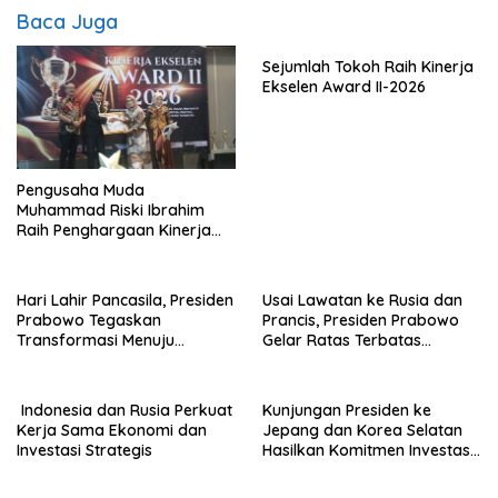
Baca Juga
Sejumlah Tokoh Raih Kinerja
Ekselen Award II-2026
Pengusaha Muda
Muhammad Riski Ibrahim
Raih Penghargaan Kinerja
Ekselen Award 2026
Hari Lahir Pancasila, Presiden
Usai Lawatan ke Rusia dan
Prabowo Tegaskan
Prancis, Presiden Prabowo
Transformasi Menuju
Gelar Ratas Terbatas
Ekonomi Pancasila yang
Akselerasi Program Strategis
Berkeadilan
Nasional
Indonesia dan Rusia Perkuat
Kunjungan Presiden ke
Kerja Sama Ekonomi dan
Jepang dan Korea Selatan
Investasi Strategis
Hasilkan Komitmen Investasi
Hingga Rp574 Triliun