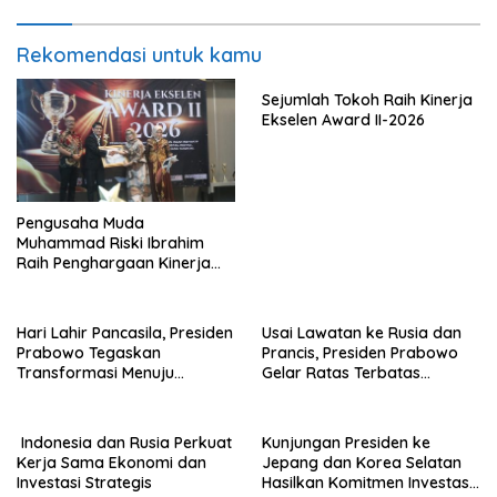
Rekomendasi untuk kamu
Sejumlah Tokoh Raih Kinerja
Ekselen Award II-2026
Pengusaha Muda
Muhammad Riski Ibrahim
Raih Penghargaan Kinerja
Ekselen Award 2026
Hari Lahir Pancasila, Presiden
Usai Lawatan ke Rusia dan
Prabowo Tegaskan
Prancis, Presiden Prabowo
Transformasi Menuju
Gelar Ratas Terbatas
Ekonomi Pancasila yang
Akselerasi Program Strategis
Berkeadilan
Nasional
Indonesia dan Rusia Perkuat
Kunjungan Presiden ke
Kerja Sama Ekonomi dan
Jepang dan Korea Selatan
Investasi Strategis
Hasilkan Komitmen Investasi