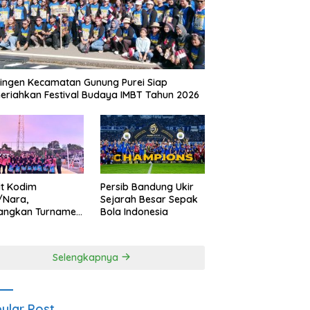
ingen Kecamatan Gunung Purei Siap
riahkan Festival Budaya IMBT Tahun 2026
it Kodim
Persib Bandung Ukir
/Nara,
Sejarah Besar Sepak
angkan Turnamen
Bola Indonesia
 Putri HUT
yangkara ke-80
es Nagan Raya
Selengkapnya
ular Post