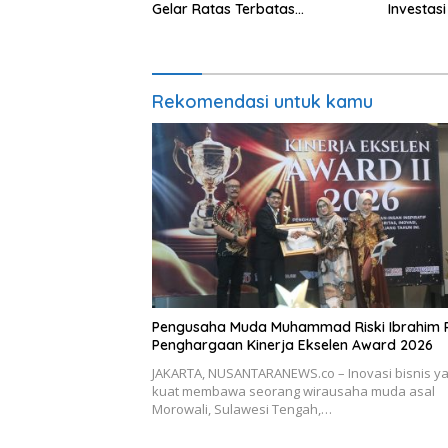
Gelar Ratas Terbatas
Investas
Akselerasi Program Strategis
Nasional
Rekomendasi untuk kamu
Pengusaha Muda Muhammad Riski Ibrahim 
Penghargaan Kinerja Ekselen Award 2026
JAKARTA, NUSANTARANEWS.co – Inovasi bisnis y
kuat membawa seorang wirausaha muda asal
Morowali, Sulawesi Tengah,…