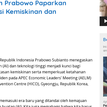
en Prabowo Paparkan
si Kemiskinan dan
B
In
an
 Republik Indonesia Prabowo Subianto menegaskan
AI) dan teknologi tinggi menjadi kunci bagi
tasan kemiskinan serta memperkuat ketahanan
siden pada APEC Economic Leaders’ Meeting (AELM)
vention Centre (HICO), Gyeongju, Republik Korea,
g memasuki era baru yang ditandai oleh kemajuan
Ag
Pe
n buatan (AI). Kita juga memahami bahwa kita harus