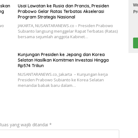
askan
Usai Lawatan ke Rusia dan Prancis, Presiden
ng
Prabowo Gelar Ratas Terbatas Akselerasi
Program Strategis Nasional
wo
JAKARTA, NUSANTARANEWS.co – Presiden Prabowo
Subianto langsung menggelar Rapat Terbatas (Ratas)
…
bersama sejumlah anggota Kabinet…
Kunjungan Presiden ke Jepang dan Korea
Selatan Hasilkan Komitmen Investasi Hingga
Rp574 Triliun
NUSANTARANEWS.co, Jakarta – Kunjungan kerja
Presiden Prabowo Subianto ke Korea Selatan
menandai babak baru dalam…
Ruas yang wajib ditandai
*