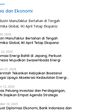
nis dan Ekonomi
 30, 2026
stri Manufaktur Bertahan di Tengah
mika Global, IKI April Tetap Ekspansi
 22, 2026
omasi Energi Bahlil di Jepang, Perkuat
onesia Wujudkan Swasembada Energi
ari 21, 2026
rintah Tekankan Kebijakan Bioetanol
gai Upaya Akselerasi Kedaulatan Energi
onal
ri 12, 2026
uas Peluang Investasi dan Perdagangan,
N Siapkan Empat Agenda Strategis
ber 10, 2025
uat Diplomasi Ekonomi, Bank Indonesia dan