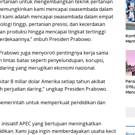
pertanian untuk mengembangkan teknik pertanian
ah memungkinkan kami mencapai swasembada dalam
al kami adalah mencapai swasembada dalam empat
ogi tinggi, pertanian presisi, dan kecerdasan
an produksi hingga mencapai tingkat tertinggi
Kont
erdekaannya,” imbuh Presiden Prabowo.
Meme
Prabowo juga menyoroti pentingnya kerja sama
 lintas batas seperti penyelundupan, korupsi,
 daring yang merugikan ekonomi nasional.
tar 8 miliar dolar Amerika setiap tahun akibat
Pers
0116
eh perjudian daring,” ungkap Presiden Prabowo.
Men
Voli
pemerintah untuk memperkuat pendidikan dan
Bha
Polr
a inisiatif APEC yang bertujuan meningkatkan
didikan. Kami juga ingin memberdayakan usaha kecil
Pop