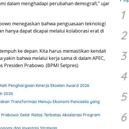
ami dalam menghadapi perubahan demografi,” ujar
1
abowo menegaskan bahwa penguasaan teknologi
 hanya dapat dicapai melalui kolaborasi erat di
2
a tempuh ke depan. Kita harus memastikan kendali
3
a yakin bahwa melalui kerja sama di dalam APEC,
as Presiden Prabowo. (BPMI Setpres)
4
aih Penghargaan Kinerja Ekselen Award 2026
5
II-2026
gaskan Transformasi Menuju Ekonomi Pancasila yang
6
en Prabowo Gelar Ratas Terbatas Akselerasi Program
onomi dan Investasi Strategis