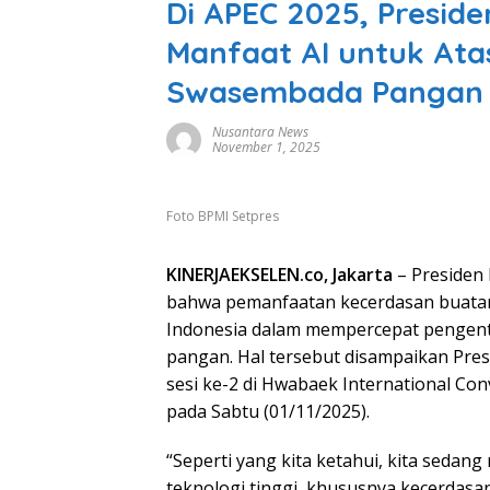
Di APEC 2025, Presid
Manfaat AI untuk Ata
Swasembada Pangan
Nusantara News
November 1, 2025
Foto BPMI Setpres
KINERJAEKSELEN.co, Jakarta
– Presiden
bahwa pemanfaatan kecerdasan buatan (
Indonesia dalam mempercepat pengen
pangan. Hal tersebut disampaikan Pre
sesi ke-2 di Hwabaek International Con
pada Sabtu (01/11/2025).
“Seperti yang kita ketahui, kita sedan
teknologi tinggi, khususnya kecerdasa