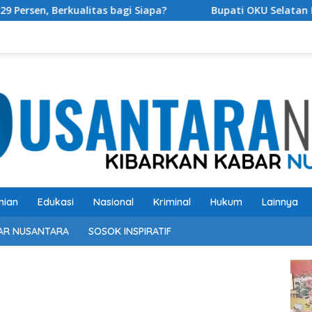
as bagi Siapa?
Bupati OKU Selatan Resmi Buka Rangka
nian
Edukasi
Nasional
Kriminal
Hukum
Lainnya
AR NUSANTARA
SOSOK INSPIRATIF
Pem
Vide