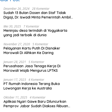
Desember 26, 2024
28 Komentar
Sudah 13 Bulan Dosen dan Staf Tidak
Digaji, Dr. Iswadi Minta Pemerintah Ambil
Alih UMT
Mei 30, 2025
7 Komentar
Meninjau desa terindah di Yogyakarta
yang jadi terbaik di dunia
November 27, 2020
5 Komentar
Pelayanan Kartu Putih Di Disnaker
Morowali Di Alihkan Ke Daring
Januari 28, 2021
5 Komentar
Perusahaan Jasa Tenaga Kerja Di
Morowali Wajib Mengurus LPTKS
Januari 17, 2023
4 Komentar
PT Rumah Indonesia Terang Buka
Lowongan Kerja ke Australia
Oktober 11, 2025
4 Komentar
Aplikasi Nyari Gawe Baru Diluncurkan
Pemprov Jabar Sudah Diakses Ribuan
Pencari Kerja