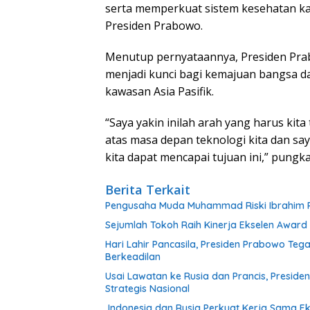
serta memperkuat sistem kesehatan k
Presiden Prabowo.
Menutup pernyataannya, Presiden Pr
menjadi kunci bagi kemajuan bangsa dan
kawasan Asia Pasifik.
“Saya yakin inilah arah yang harus kit
atas masa depan teknologi kita dan say
kita dapat mencapai tujuan ini,” pungk
Berita Terkait
Pengusaha Muda Muhammad Riski Ibrahim R
Sejumlah Tokoh Raih Kinerja Ekselen Award 
Hari Lahir Pancasila, Presiden Prabowo Te
Berkeadilan
Usai Lawatan ke Rusia dan Prancis, Presid
Strategis Nasional
Indonesia dan Rusia Perkuat Kerja Sama Ek