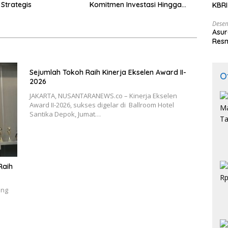
i Strategis
Komitmen Investasi Hingga
KBRI
Rp574 Triliun
Indo
Desem
Asur
Resm
Sejumlah Tokoh Raih Kinerja Ekselen Award II-
O
2026
JAKARTA, NUSANTARANEWS.co – Kinerja Ekselen
Award II-2026, sukses digelar di Ballroom Hotel
Santika Depok, Jumat…
Raih
ang