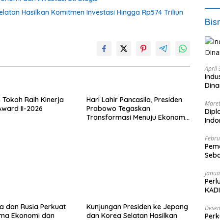
atan Hasilkan Komitmen Investasi Hingga Rp574 Triliun
Bis
April
Indu
Dina
 Tokoh Raih Kinerja
Hari Lahir Pancasila, Presiden
Maret
Award II-2026
Prabowo Tegaskan
Dipl
Transformasi Menuju Ekonomi
Ind
Pancasila yang Berkeadilan
Febru
Peme
Seba
Nasi
Janua
Perl
KADI
a dan Rusia Perkuat
Kunjungan Presiden ke Jepang
Desem
ama Ekonomi dan
dan Korea Selatan Hasilkan
Perk