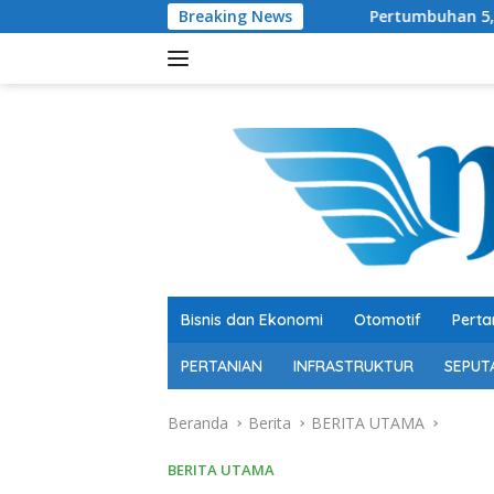
Langsung
Breaking News
Pertumbuhan 5,29 Persen, Berkualit
ke
konten
Bisnis dan Ekonomi
Otomotif
Perta
PERTANIAN
INFRASTRUKTUR
SEPUT
Beranda
Berita
BERITA UTAMA
BERITA UTAMA