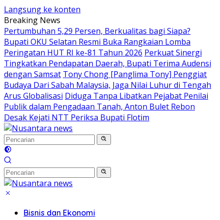
Langsung ke konten
Breaking News
Pertumbuhan 5,29 Persen, Berkualitas bagi Siapa?
Bupati OKU Selatan Resmi Buka Rangkaian Lomba
Peringatan HUT RI ke-81 Tahun 2026
Perkuat Sinergi
Tingkatkan Pendapatan Daerah, Bupati Terima Audensi
dengan Samsat
Tony Chong [Panglima Tony] Penggiat
Budaya Dari Sabah Malaysia, Jaga Nilai Luhur di Tengah
Arus Globalisasi
Diduga Tanpa Libatkan Pejabat Penilai
Publik dalam Pengadaan Tanah, Anton Bulet Rebon
Desak Kejati NTT Periksa Bupati Flotim
Bisnis dan Ekonomi