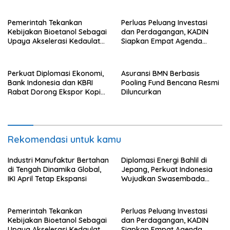
Pemerintah Tekankan
Perluas Peluang Investasi
Kebijakan Bioetanol Sebagai
dan Perdagangan, KADIN
Upaya Akselerasi Kedaulatan
Siapkan Empat Agenda
Energi Nasional
Strategis
Perkuat Diplomasi Ekonomi,
Asuransi BMN Berbasis
Bank Indonesia dan KBRI
Pooling Fund Bencana Resmi
Rabat Dorong Ekspor Kopi
Diluncurkan
dan Teh Indonesia di Maroko
Rekomendasi untuk kamu
Industri Manufaktur Bertahan
Diplomasi Energi Bahlil di
di Tengah Dinamika Global,
Jepang, Perkuat Indonesia
IKI April Tetap Ekspansi
Wujudkan Swasembada
Energi
Pemerintah Tekankan
Perluas Peluang Investasi
Kebijakan Bioetanol Sebagai
dan Perdagangan, KADIN
Upaya Akselerasi Kedaulatan
Siapkan Empat Agenda