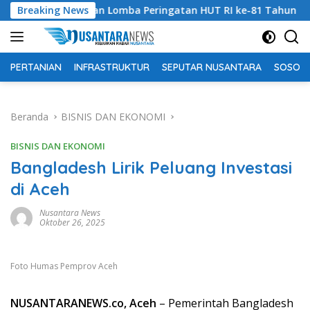
Langsung
Rangkaian Lomba Peringatan HUT RI ke-81 Tahun 2026
Breaking News
ke
konten
PERTANIAN
INFRASTRUKTUR
SEPUTAR NUSANTARA
SOSOK 
Beranda
BISNIS DAN EKONOMI
BISNIS DAN EKONOMI
Bangladesh Lirik Peluang Investasi
di Aceh
Nusantara News
Oktober 26, 2025
Foto Humas Pemprov Aceh
NUSANTARANEWS.co, Aceh
– Pemerintah Bangladesh