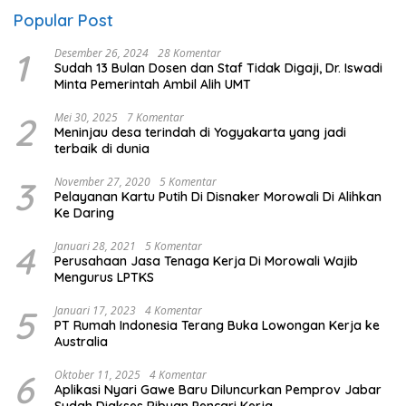
Popular Post
1
Desember 26, 2024
28 Komentar
Sudah 13 Bulan Dosen dan Staf Tidak Digaji, Dr. Iswadi
Minta Pemerintah Ambil Alih UMT
2
Mei 30, 2025
7 Komentar
Meninjau desa terindah di Yogyakarta yang jadi
terbaik di dunia
3
November 27, 2020
5 Komentar
Pelayanan Kartu Putih Di Disnaker Morowali Di Alihkan
Ke Daring
4
Januari 28, 2021
5 Komentar
Perusahaan Jasa Tenaga Kerja Di Morowali Wajib
Mengurus LPTKS
5
Januari 17, 2023
4 Komentar
PT Rumah Indonesia Terang Buka Lowongan Kerja ke
Australia
6
Oktober 11, 2025
4 Komentar
Aplikasi Nyari Gawe Baru Diluncurkan Pemprov Jabar
Sudah Diakses Ribuan Pencari Kerja