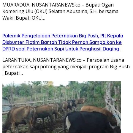
MUARADUA, NUSANTARANEWS.co – Bupati Ogan
Komering Ulu (OKU) Selatan Abusama, S.H. bersama
Wakil Bupati OKU…
Polemik Pengelolaan Peternakan Big Push, Plt Kepala
Disbunter Flotim Bantah Tidak Pernah Sampaikan ke
DPRD soal Peternakan Sapi Untuk Penghasil Daging
LARANTUKA, NUSANTARANEWS.co – Persoalan usaha
peternakan sapi potong yang menjadi program Big Push
, Bupati…