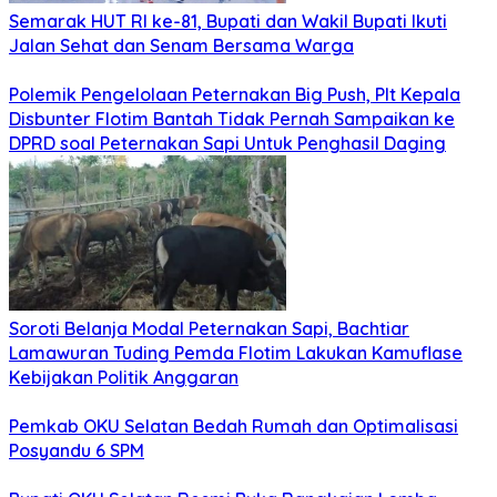
Semarak HUT RI ke-81, Bupati dan Wakil Bupati Ikuti
Jalan Sehat dan Senam Bersama Warga
Polemik Pengelolaan Peternakan Big Push, Plt Kepala
Disbunter Flotim Bantah Tidak Pernah Sampaikan ke
DPRD soal Peternakan Sapi Untuk Penghasil Daging
Soroti Belanja Modal Peternakan Sapi, Bachtiar
Lamawuran Tuding Pemda Flotim Lakukan Kamuflase
Kebijakan Politik Anggaran
Pemkab OKU Selatan Bedah Rumah dan Optimalisasi
Posyandu 6 SPM