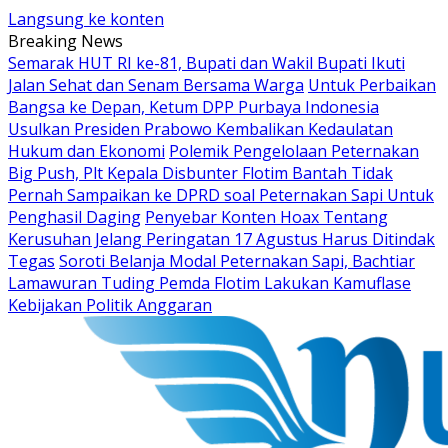
Langsung ke konten
Breaking News
Semarak HUT RI ke-81, Bupati dan Wakil Bupati Ikuti
Jalan Sehat dan Senam Bersama Warga
Untuk Perbaikan
Bangsa ke Depan, Ketum DPP Purbaya Indonesia
Usulkan Presiden Prabowo Kembalikan Kedaulatan
Hukum dan Ekonomi
Polemik Pengelolaan Peternakan
Big Push, Plt Kepala Disbunter Flotim Bantah Tidak
Pernah Sampaikan ke DPRD soal Peternakan Sapi Untuk
Penghasil Daging
Penyebar Konten Hoax Tentang
Kerusuhan Jelang Peringatan 17 Agustus Harus Ditindak
Tegas
Soroti Belanja Modal Peternakan Sapi, Bachtiar
Lamawuran Tuding Pemda Flotim Lakukan Kamuflase
Kebijakan Politik Anggaran