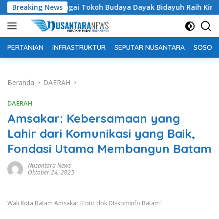
Langsung
imen AK Lingai Tokoh Budaya Dayak Bidayuh Raih Kinerja Eksele
Breaking News
ke
konten
PERTANIAN
INFRASTRUKTUR
SEPUTAR NUSANTARA
SOSOK 
Beranda
DAERAH
DAERAH
Amsakar: Kebersamaan yang
Lahir dari Komunikasi yang Baik,
Fondasi Utama Membangun Batam
Nusantara News
Oktober 24, 2025
Wali Kota Batam Amsakar [Foto dok DIskominfo Batam]