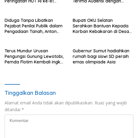
Peringatan HUT RI ke-81
Terima Audensi dengan
Tahun 2026
Samsat
Diduga Tanpa Libatkan
Bupati OKU Selatan
Pejabat Penilai Publik dalam
Serahkan Bantuan Kepada
Pengadaan Tanah, Anton
Korban Kebakaran di Desa
Bulet Rebon Desak Kejati
Nagar Agung Buay Runjung
NTT Periksa Bupati Flotim
Terus Mundur Urusan
Gubernur Sumut hadiahkan
Pengungsi Gunung Lewotobi,
rumah bagi siswi SD peraih
Pemda Flotim Kembali ingkar
emas olimpiade Asia
dan Abaikan Pembayaran
Tanah Akses Jalan ke
Huntap Kuhe.
Tinggalkan Balasan
Alamat email Anda tidak akan dipublikasikan.
Ruas yang wajib
ditandai
*