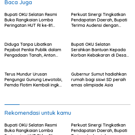
Baca Juga
Bupati OKU Selatan Resmi
Perkuat Sinergi Tingkatkan
Buka Rangkaian Lomba
Pendapatan Daerah, Bupati
Peringatan HUT RI ke-81
Terima Audensi dengan
Tahun 2026
Samsat
Diduga Tanpa Libatkan
Bupati OKU Selatan
Pejabat Penilai Publik dalam
Serahkan Bantuan Kepada
Pengadaan Tanah, Anton
Korban Kebakaran di Desa
Bulet Rebon Desak Kejati
Nagar Agung Buay Runjung
NTT Periksa Bupati Flotim
Terus Mundur Urusan
Gubernur Sumut hadiahkan
Pengungsi Gunung Lewotobi,
rumah bagi siswi SD peraih
Pemda Flotim Kembali ingkar
emas olimpiade Asia
dan Abaikan Pembayaran
Tanah Akses Jalan ke
Huntap Kuhe.
Rekomendasi untuk kamu
Bupati OKU Selatan Resmi
Perkuat Sinergi Tingkatkan
Buka Rangkaian Lomba
Pendapatan Daerah, Bupati