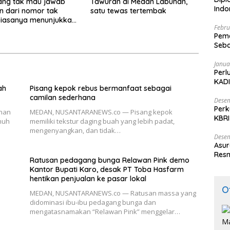
ang tak mau jawab
Tawuran di Medan Labuhan,
Ind
n dari nomor tak
satu tewas tertembak
biasanya menunjukkan
Febru
ni
Peme
Seba
Nasi
Janua
Perl
KADI
ah
Pisang kepok rebus bermanfaat sebagai
camilan sederhana
Desem
Perk
nan
MEDAN, NUSANTARANEWS.co — Pisang kepok
KBRI
nuh
memiliki tekstur daging buah yang lebih padat,
Indo
mengenyangkan, dan tidak…
Desem
Asur
Resm
Ratusan pedagang bunga Relawan Pink demo
Kantor Bupati Karo, desak PT Toba Hasfarm
hentikan penjualan ke pasar lokal
O
MEDAN, NUSANTARANEWS.co — Ratusan massa yang
didominasi ibu-ibu pedagang bunga dan
mengatasnamakan “Relawan Pink” menggelar…