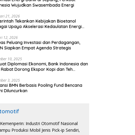
onesia Wujudkan Swasembada Energi
ari 21, 2026
rintah Tekankan Kebijakan Bioetanol
gai Upaya Akselerasi Kedaulatan Energi
onal
ri 12, 2026
uas Peluang Investasi dan Perdagangan,
N Siapkan Empat Agenda Strategis
ber 10, 2025
uat Diplomasi Ekonomi, Bank Indonesia dan
 Rabat Dorong Ekspor Kopi dan Teh
nesia di Maroko
ber 3, 2025
ansi BMN Berbasis Pooling Fund Bencana
i Diluncurkan
tomotif