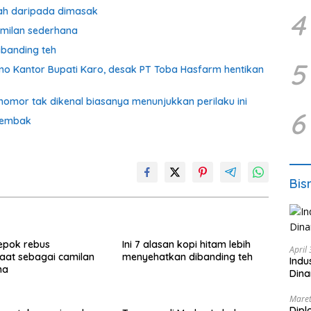
ah daripada dimasak
4
amilan sederhana
ibanding teh
5
o Kantor Bupati Karo, desak PT Toba Hasfarm hentikan
omor tak dikenal biasanya menunjukkan perilaku ini
6
rtembak
Bis
epok rebus
Ini 7 alasan kopi hitam lebih
April
aat sebagai camilan
menyehatkan dibanding teh
Indu
na
Dina
Maret
Dipl