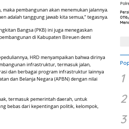
an, maka pembangunan akan menemukan jalannya.
Pers
en adalah tanggung jawab kita semua,” tegasnya.
0116
Men
Voli
angkitan Bangsa (PKB) ini juga menegaskan
Bha
pembangunan di Kabupaten Bireuen demi
Polr
kepeduliannya, HRD menyampaikan bahwa dirinya
Pop
mbangunan infrastruktur, termasuk jalan,
rasi dan berbagai program infrastruktur lainnya
1
atan dan Belanja Negara (APBN) dengan nilai
2
hak, termasuk pemerintah daerah, untuk
 bebas dari kepentingan politik, kelompok,
3