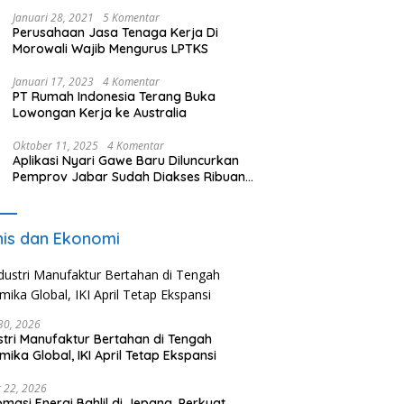
Januari 28, 2021
5 Komentar
Perusahaan Jasa Tenaga Kerja Di
Morowali Wajib Mengurus LPTKS
Januari 17, 2023
4 Komentar
PT Rumah Indonesia Terang Buka
Lowongan Kerja ke Australia
Oktober 11, 2025
4 Komentar
Aplikasi Nyari Gawe Baru Diluncurkan
Pemprov Jabar Sudah Diakses Ribuan
Pencari Kerja
nis dan Ekonomi
 30, 2026
stri Manufaktur Bertahan di Tengah
mika Global, IKI April Tetap Ekspansi
 22, 2026
omasi Energi Bahlil di Jepang, Perkuat