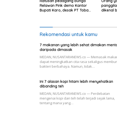
Ratusan pedagang bunga
Orang y
Relawan Pink demo Kantor
panggila
Bupati Karo, desak PT Toba
dikenal 
Hasfarm hentikan penjualan ke
perilaku i
pasar lokal
Rekomendasi untuk kamu
7 makanan yang lebih sehat dimakan ment
daripada dimasak
MEDAN, NUSANTARANEWS.co — Memasak maka
dapat meningkatkan cita rasa sekaligus membu
bakteri berbahaya. Namun, tidak…
Ini 7 alasan kopi hitam lebih menyehatkan
dibanding teh
MEDAN, NUSANTARANEWS.co — Perdebatan
mengenai kopi dan teh telah terjadi sejak lama,
tentang mana yang…