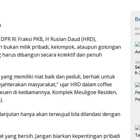
B
h
In
an
DPR RI Fraksi PKB, H Ruslan Daud (HRD),
bukan milik pribadi, kelompok, ataupun golongan
g harus dibangun secara kolektif dan penuh
Ag
Se
II
a yang memiliki niat baik dan peduli, berhak untuk
jahterakan masyarakat,” ujar HRD dalam coffee
euen di kediamannya, Komplek Meuligoe Residen,
).
njutan hanya akan terwujud bila dilandasi dengan
at yang bersih. Jangan biarkan kepentingan pribadi