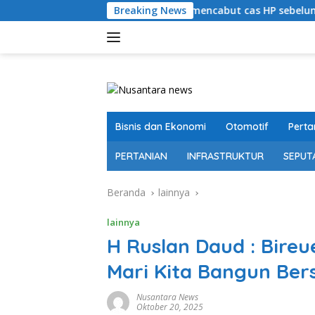
Langsung
Bolehkah mencabut cas HP sebelum penuh?
Breaking News
Bupa
ke
konten
Bisnis dan Ekonomi
Otomotif
Perta
PERTANIAN
INFRASTRUKTUR
SEPUT
Beranda
lainnya
lainnya
H Ruslan Daud : Bireu
Mari Kita Bangun Be
Nusantara News
Oktober 20, 2025