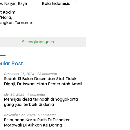
Bola Indonesia
it Kodim
/Nara,
angkan Turnamen
 Putri HUT
yangkara ke-80
es Nagan Raya
Selengkapnya
ular Post
Desember 26, 2024
28 Komentar
Sudah 13 Bulan Dosen dan Staf Tidak
Digaji, Dr. Iswadi Minta Pemerintah Ambil
Alih UMT
Mei 30, 2025
7 Komentar
Meninjau desa terindah di Yogyakarta
yang jadi terbaik di dunia
November 27, 2020
5 Komentar
Pelayanan Kartu Putih Di Disnaker
Morowali Di Alihkan Ke Daring