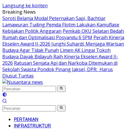
Langsung ke konten
Breaking News
Soroti Belanja Modal Peternakan Sapi, Bachtiar
Lamawuran Tuding Pemda Flotim Lakukan Kamuflase
Kebijakan Politik Anggaran
Pemkab OKU Selatan Bedah
Rumah dan Optimalisasi Posyandu 6 SPM
Peraih Kinerja
Ekselen Award II-2026 Junghi Suhardi: Menjaga Warisan
Budaya Agar Tidak Punah
Limen AK Lingai Tokoh
Budaya Dayak Bidayuh Raih Kinerja Ekselen Award II-
2026
Ratusan Senjata Api dan Narkoba Ditemukan di
Sekolah Swasta Pondok Pinang Jaksel, DPR: Harus
Diusut Tuntas
PERTANIAN
INFRASTRUKTUR