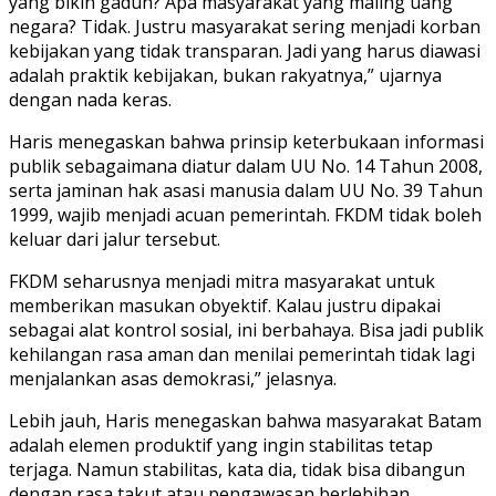
yang bikin gaduh? Apa masyarakat yang maling uang
negara? Tidak. Justru masyarakat sering menjadi korban
kebijakan yang tidak transparan. Jadi yang harus diawasi
adalah praktik kebijakan, bukan rakyatnya,” ujarnya
dengan nada keras.
Haris menegaskan bahwa prinsip keterbukaan informasi
publik sebagaimana diatur dalam UU No. 14 Tahun 2008,
serta jaminan hak asasi manusia dalam UU No. 39 Tahun
1999, wajib menjadi acuan pemerintah. FKDM tidak boleh
keluar dari jalur tersebut.
FKDM seharusnya menjadi mitra masyarakat untuk
memberikan masukan obyektif. Kalau justru dipakai
sebagai alat kontrol sosial, ini berbahaya. Bisa jadi publik
kehilangan rasa aman dan menilai pemerintah tidak lagi
menjalankan asas demokrasi,” jelasnya.
Lebih jauh, Haris menegaskan bahwa masyarakat Batam
adalah elemen produktif yang ingin stabilitas tetap
terjaga. Namun stabilitas, kata dia, tidak bisa dibangun
dengan rasa takut atau pengawasan berlebihan,