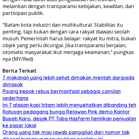
melainkan dengan transparansi kebijakan, keadilan, dan
partisipasi publik.
“Batam kota industri dan multikultural. Stabilitas itu
penting, tapi bukan dengan cara rakyat diawasi seolah
musuh. Pemerintah harus belajar: rakyat itu mitra, bukan
objek yang perlu dicurigai. Jika transparansi berjalan,
otomatis masyarakat ikut menjaga keamanan,” pungkas
nya (MY/Red)
Berita Terkait
7 makanan yang lebih sehat dimakan mentah daripada
dimasak
Pisang kepok rebus bermanfaat sebagai camilan
sederhana
Ini 7 alasan kopi hitam lebih menyehatkan dibanding teh
Ratusan pedagang bunga Relawan Pink demo Kantor
Bupati Karo, desak PT Toba Hasfarm hentikan penjualan
ke pasar lokal
Orang yang tak mau jawab panggilan dari nomor tak
dikenal biasanya menunjukkan perilaku ini