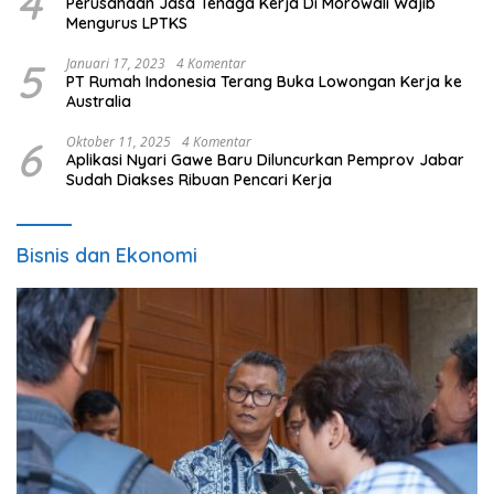
4
Perusahaan Jasa Tenaga Kerja Di Morowali Wajib
Mengurus LPTKS
5
Januari 17, 2023
4 Komentar
PT Rumah Indonesia Terang Buka Lowongan Kerja ke
Australia
6
Oktober 11, 2025
4 Komentar
Aplikasi Nyari Gawe Baru Diluncurkan Pemprov Jabar
Sudah Diakses Ribuan Pencari Kerja
Bisnis dan Ekonomi