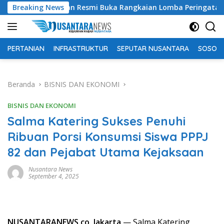
Langsung
Selatan Resmi Buka Rangkaian Lomba Peringatan HUT RI ke-81
Breaking News
ke
konten
PERTANIAN
INFRASTRUKTUR
SEPUTAR NUSANTARA
SOSOK 
Beranda
BISNIS DAN EKONOMI
BISNIS DAN EKONOMI
Salma Katering Sukses Penuhi
Ribuan Porsi Konsumsi Siswa PPPJ
82 dan Pejabat Utama Kejaksaan
Nusantara News
September 4, 2025
NUSANTARANEWS.co, Jakarta
— Salma Katering