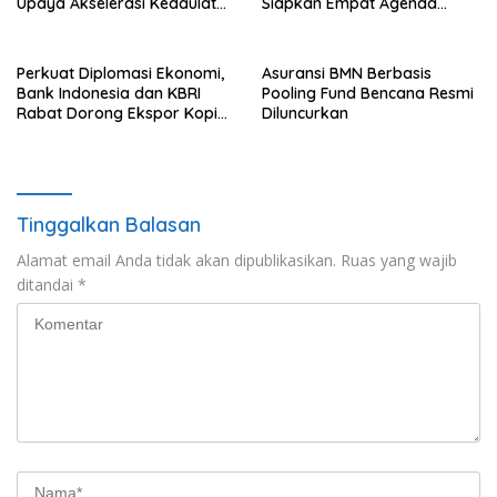
Upaya Akselerasi Kedaulatan
Siapkan Empat Agenda
Energi Nasional
Strategis
Perkuat Diplomasi Ekonomi,
Asuransi BMN Berbasis
Bank Indonesia dan KBRI
Pooling Fund Bencana Resmi
Rabat Dorong Ekspor Kopi
Diluncurkan
dan Teh Indonesia di Maroko
Tinggalkan Balasan
Alamat email Anda tidak akan dipublikasikan.
Ruas yang wajib
ditandai
*