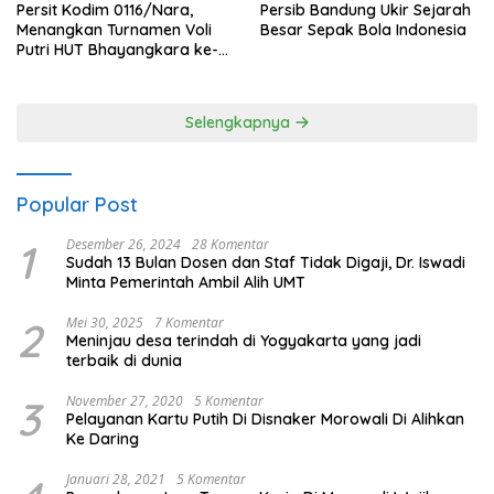
Persit Kodim 0116/Nara,
Persib Bandung Ukir Sejarah
Menangkan Turnamen Voli
Besar Sepak Bola Indonesia
Putri HUT Bhayangkara ke-
80 Polres Nagan Raya
Selengkapnya
Popular Post
1
Desember 26, 2024
28 Komentar
Sudah 13 Bulan Dosen dan Staf Tidak Digaji, Dr. Iswadi
Minta Pemerintah Ambil Alih UMT
2
Mei 30, 2025
7 Komentar
Meninjau desa terindah di Yogyakarta yang jadi
terbaik di dunia
3
November 27, 2020
5 Komentar
Pelayanan Kartu Putih Di Disnaker Morowali Di Alihkan
Ke Daring
Januari 28, 2021
5 Komentar