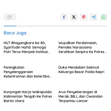
Baca Juga
HUT Bhayangkara ke-80,
Wujudkan Perdamaian,
Syarifudin Hafid: Semoga
Pemdes Narasosina
Polri Terus Menjadi Institusi
Serahkan Senpira Ke Polres
Profesional, Modern dan
Flotim
Terpercaya
Peningkatan
Duka Mendalam Selimuti
Penyelenggaraan
Keluarga Besar Polda Kepri
Ketentraman dan Ketertiban
Umum di Wilayah Teweh
Timur
Kunjungan Kerja Wakapolda
Arus Penyeberangan di
Kalimantan Tengah Ke Polres
Merak, BBJ, dan Ciwandan
Barito Utara
Terpantau Lancar