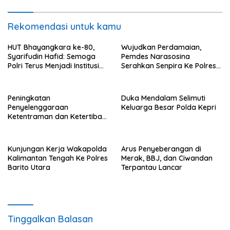
Rekomendasi untuk kamu
HUT Bhayangkara ke-80,
Wujudkan Perdamaian,
Syarifudin Hafid: Semoga
Pemdes Narasosina
Polri Terus Menjadi Institusi
Serahkan Senpira Ke Polres
Profesional, Modern dan
Flotim
Terpercaya
Peningkatan
Duka Mendalam Selimuti
Penyelenggaraan
Keluarga Besar Polda Kepri
Ketentraman dan Ketertiban
Umum di Wilayah Teweh
Timur
Kunjungan Kerja Wakapolda
Arus Penyeberangan di
Kalimantan Tengah Ke Polres
Merak, BBJ, dan Ciwandan
Barito Utara
Terpantau Lancar
Tinggalkan Balasan