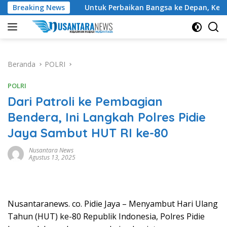
Langsung
Warga
Breaking News
Untuk Perbaikan Bangsa ke Depan, Ketum DPP P
ke
konten
Beranda
POLRI
POLRI
Dari Patroli ke Pembagian
Bendera, Ini Langkah Polres Pidie
Jaya Sambut HUT RI ke-80
Nusantara News
Agustus 13, 2025
Nusantaranews. co. Pidie Jaya – Menyambut Hari Ulang
Tahun (HUT) ke-80 Republik Indonesia, Polres Pidie