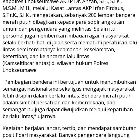
Kapolres Lhokseumawe AKBP Dr. Ahzan, S.H., S.I.K.,
M.S.M., M.H., melalui Kasat Lantas AKP Irfan Firdaus,
S.Tr.K., S.I.K., mengatakan, sebanyak 200 lembar bendera
merah putih dibagikan kepada para sopir angkutan
umum dan pengendara yang melintas. Selain itu,
personel juga memberikan imbauan agar masyarakat
selalu berhati-hati di jalan serta mematuhi peraturan lalu
lintas demi terciptanya keamanan, keselamatan,
ketertiban, dan kelancaran lalu lintas
(Kamseltibcarlantas) di wilayah hukum Polres
Lhokseumawe.
“Pembagian bendera ini bertujuan untuk menumbuhkan
semangat nasionalisme sekaligus mengajak masyarakat
lebih disiplin dalam berlalu lintas. Bendera merah putih
adalah simbol persatuan dan kemerdekaan, dan
semangat itu juga dapat diwujudkan melalui kepatuhan
berlalu lintas,” ujarnya.
Kegiatan berjalan lancar, tertib, dan mendapat sambutan
positif dari masyarakat. Banyak pengendara langsung