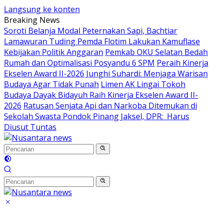
Langsung ke konten
Breaking News
Soroti Belanja Modal Peternakan Sapi, Bachtiar
Lamawuran Tuding Pemda Flotim Lakukan Kamuflase
Kebijakan Politik Anggaran
Pemkab OKU Selatan Bedah
Rumah dan Optimalisasi Posyandu 6 SPM
Peraih Kinerja
Ekselen Award II-2026 Junghi Suhardi: Menjaga Warisan
Budaya Agar Tidak Punah
Limen AK Lingai Tokoh
Budaya Dayak Bidayuh Raih Kinerja Ekselen Award II-
2026
Ratusan Senjata Api dan Narkoba Ditemukan di
Sekolah Swasta Pondok Pinang Jaksel, DPR: Harus
Diusut Tuntas