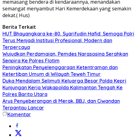
memasang bendera di kendaraannya, menandakan
semangat menyambut Hari Kemerdekaan yang semakin
dekat.( Hus)
Berita Terkait
HUT Bhayangkara ke-80, Syarifudin Hafid: Semoga Polri
Terus Menjadi Institusi Profesional, Modern dan
Terpercaya
Wujudkan Perdamaian, Pemdes Narasosina Serahkan
Senpira Ke Polres Flotim
Peningkatan Penyelenggaraan Ketentraman dan
Ketertiban Umum di Wilayah Teweh Timur
Duka Mendalam Selimuti Keluarga Besar Polda Kepri
Kunjungan Kerja Wakapolda Kalimantan Tengah Ke
Polres Barito Utara
Arus Penyeberangan di Merak, BBJ, dan Ciwandan
Terpantau Lancar
Komentar