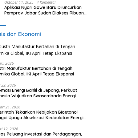
Oktober 11, 2025
4 Komentar
Aplikasi Nyari Gawe Baru Diluncurkan
Pemprov Jabar Sudah Diakses Ribuan
Pencari Kerja
nis dan Ekonomi
 30, 2026
stri Manufaktur Bertahan di Tengah
mika Global, IKI April Tetap Ekspansi
 22, 2026
omasi Energi Bahlil di Jepang, Perkuat
onesia Wujudkan Swasembada Energi
ari 21, 2026
rintah Tekankan Kebijakan Bioetanol
gai Upaya Akselerasi Kedaulatan Energi
onal
ri 12, 2026
uas Peluang Investasi dan Perdagangan,