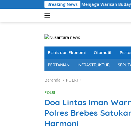
Langsung
026 Junghi Suhardi: Menjaga Warisan Budaya Agar Tidak Punah
Breaking News
ke
konten
Bisnis dan Ekonomi
Otomotif
Perta
PERTANIAN
INFRASTRUKTUR
SEPUT
Beranda
POLRI
POLRI
Doa Lintas Iman Warn
Polres Brebes Satuk
Harmoni