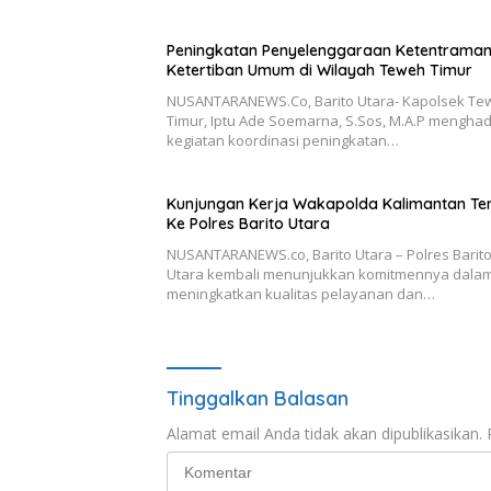
Peningkatan Penyelenggaraan Ketentrama
Ketertiban Umum di Wilayah Teweh Timur
NUSANTARANEWS.Co, Barito Utara- Kapolsek Te
Timur, Iptu Ade Soemarna, S.Sos, M.A.P menghadi
kegiatan koordinasi peningkatan…
Kunjungan Kerja Wakapolda Kalimantan Te
Ke Polres Barito Utara
NUSANTARANEWS.co, Barito Utara – Polres Barit
Utara kembali menunjukkan komitmennya dala
meningkatkan kualitas pelayanan dan…
Tinggalkan Balasan
Alamat email Anda tidak akan dipublikasikan.