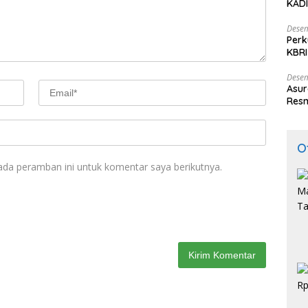
KADI
Desem
Perk
KBRI
Indo
Desem
Asur
Resm
O
ada peramban ini untuk komentar saya berikutnya.