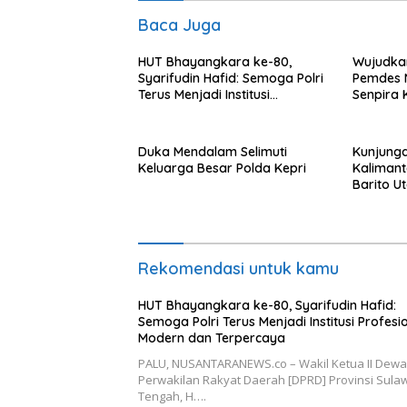
Baca Juga
HUT Bhayangkara ke-80,
Wujudka
Syarifudin Hafid: Semoga Polri
Pemdes 
Terus Menjadi Institusi
Senpira 
Profesional, Modern dan
Terpercaya
Duka Mendalam Selimuti
Kunjung
Keluarga Besar Polda Kepri
Kalimant
Barito U
Rekomendasi untuk kamu
HUT Bhayangkara ke-80, Syarifudin Hafid:
Semoga Polri Terus Menjadi Institusi Profesio
Modern dan Terpercaya
PALU, NUSANTARANEWS.co – Wakil Ketua II Dew
Perwakilan Rakyat Daerah [DPRD] Provinsi Sula
Tengah, H….