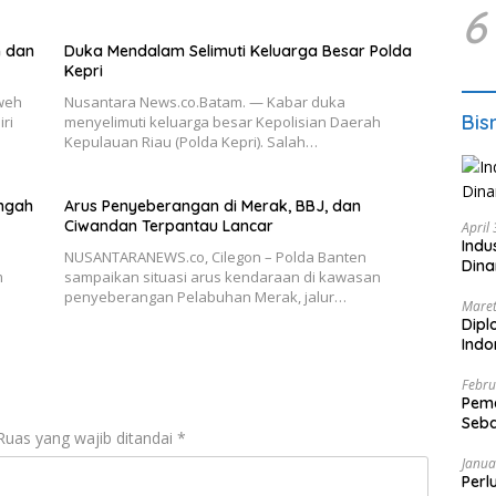
6
n dan
Duka Mendalam Selimuti Keluarga Besar Polda
Kepri
weh
Nusantara News.co.Batam. — Kabar duka
Bis
ri
menyelimuti keluarga besar Kepolisian Daerah
Kepulauan Riau (Polda Kepri). Salah…
ngah
Arus Penyeberangan di Merak, BBJ, dan
Ciwandan Terpantau Lancar
April
Indu
o
NUSANTARANEWS.co, Cilegon – Polda Banten
Dina
m
sampaikan situasi arus kendaraan di kawasan
penyeberangan Pelabuhan Merak, jalur…
Maret
Dipl
Ind
Febru
Peme
Seba
Ruas yang wajib ditandai
*
Nasi
Janua
Perl