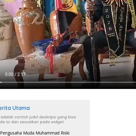
erita Utama
i adalah contoh judul deskripsi yang bisa
da isi dan sesuaikan pada widget