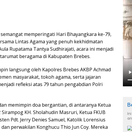
semangat memperingati Hari Bhayangkara ke-79,
ersama Lintas Agama yang penuh kekhidmatan
Aula Rupatama Tantya Sudhirajati, acara ini menjadi
antarumat beragama di Kabupaten Brebes.
impin langsung oleh Kapolres Brebes AKBP Achmad
emen masyarakat, tokoh agama, serta jajaran
njadi refleksi atas 79 tahun pengabdian Polri
B
dan memimpin doa bergantian, di antaranya Ketua
 Sirampog KH. Sholahudin Masruri, Ketua FKUB
In
an
en Pdt. Jerry Denies Samuel, Katolik Lorensius
o, dan perwakilan Konghucu Thio Jun Coy. Mereka