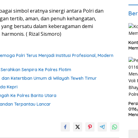
agai simbol eratnya sinergi antara Polri dan
Ber
gan tertib, aman, dan penuh kehangatan,
yang bersatu dalam keberagaman demi
harmonis. ( Rizal Sismoro)
Kont
Meme
moga Polri Terus Menjadi Institusi Profesional, Modern
erahkan Senpira Ke Polres Flotim
 dan Ketertiban Umum di Wilayah Teweh Timur
da Kepri
gah Ke Polres Barito Utara
Pers
wandan Terpantau Lancar
0116
Men
Voli
Bha
Polr