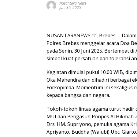
Nusantara News
Juni 30, 2025
NUSANTARANEWS.co, Brebes. – Dalam 
Polres Brebes menggelar acara Doa B
pada Senin, 30 Juni 2025. Bertempat di 
simbol kuat persatuan dan toleransi 
Kegiatan dimulai pukul 10.00 WIB, dip
Oka Mahendra dan dihadiri berbagai el
Forkopimda. Momentum ini sekaligus me
kepada bangsa dan negara.
Tokoh-tokoh lintas agama turut hadir 
MUI dan Pengasuh Ponpes Al Hikmah 2
Drs. HM. Supriyono, pemuka agama Krist
Apriyanto, Buddha (Walubi) Upc. Giart