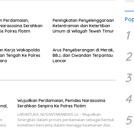
Pop
n Perdamaian,
Peningkatan Penyelenggaraan
Narasosina Serahkan
Ketentraman dan Ketertiban
1
Ke Polres Flotim
Umum di Wilayah Teweh Timur
an Kerja Wakapolda
Arus Penyeberangan di Merak,
2
an Tengah Ke Polres
BBJ, dan Ciwandan Terpantau
tara
Lancar
3
4
Wujudkan Perdamaian, Pemdes Narasosina
nal,
Serahkan Senpira Ke Polres Flotim
LARANTUKA, NUSANTARANEWS.co – Wujudkan
5
an
Sinergitas dalam proses perdamaian sebagai bentuk
wesi
komitmen bersama dalam menajga keamanan dan…