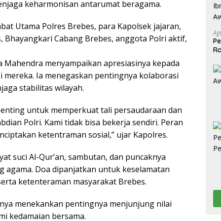
menjaga keharmonisan antarumat beragama.
jabat Utama Polres Brebes, para Kapolsek jajaran,
Ag
, Bhayangkari Cabang Brebes, anggota Polri aktif,
Pe
Ra
2
 Mahendra menyampaikan apresiasinya kepada
si mereka. Ia menegaskan pentingnya kolaborasi
aga stabilitas wilayah.
penting untuk memperkuat tali persaudaraan dan
ian Polri. Kami tidak bisa bekerja sendiri. Peran
iptakan ketentraman sosial,” ujar Kapolres.
at suci Al-Qur’an, sambutan, dan puncaknya
g agama. Doa dipanjatkan untuk keselamatan
 serta ketenteraman masyarakat Brebes.
hnya menekankan pentingnya menjunjung nilai
emi kedamaian bersama.