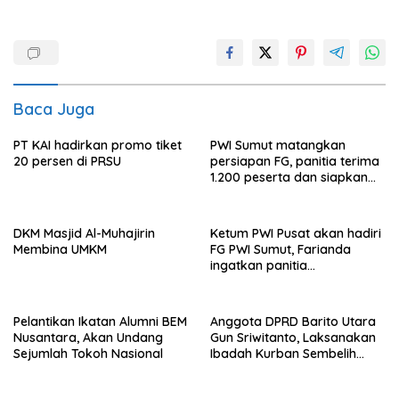
Baca Juga
PT KAI hadirkan promo tiket
PWI Sumut matangkan
20 persen di PRSU
persiapan FG, panitia terima
1.200 peserta dan siapkan
hadiah sepeda motor
DKM Masjid Al-Muhajirin
Ketum PWI Pusat akan hadiri
Membina UMKM
FG PWI Sumut, Farianda
ingatkan panitia
maksimalkan pelayanan
Pelantikan Ikatan Alumni BEM
Anggota DPRD Barito Utara
Nusantara, Akan Undang
Gun Sriwitanto, Laksanakan
Sejumlah Tokoh Nasional
Ibadah Kurban Sembelih
Tiga Ekor Sapi