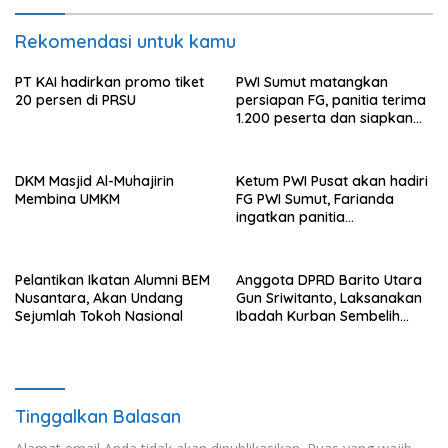
Rekomendasi untuk kamu
PT KAI hadirkan promo tiket
PWI Sumut matangkan
20 persen di PRSU
persiapan FG, panitia terima
1.200 peserta dan siapkan
hadiah sepeda motor
DKM Masjid Al-Muhajirin
Ketum PWI Pusat akan hadiri
Membina UMKM
FG PWI Sumut, Farianda
ingatkan panitia
maksimalkan pelayanan
Pelantikan Ikatan Alumni BEM
Anggota DPRD Barito Utara
Nusantara, Akan Undang
Gun Sriwitanto, Laksanakan
Sejumlah Tokoh Nasional
Ibadah Kurban Sembelih
Tiga Ekor Sapi
Tinggalkan Balasan