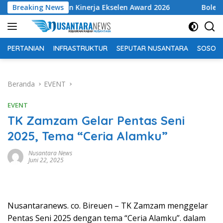
Langsung
argaan Kinerja Ekselen Award 2026
Breaking News
Bolehkah mencabu
ke
konten
PERTANIAN
INFRASTRUKTUR
SEPUTAR NUSANTARA
SOSOK 
Beranda
EVENT
EVENT
TK Zamzam Gelar Pentas Seni
2025, Tema “Ceria Alamku”
Nusantara News
Juni 22, 2025
Nusantaranews. co. Bireuen – TK Zamzam menggelar
Pentas Seni 2025 dengan tema “Ceria Alamku”. dalam