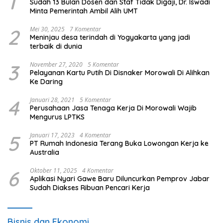
1
Sudah 13 Bulan Dosen dan Staf Tidak Digaji, Dr. Iswadi
Minta Pemerintah Ambil Alih UMT
2
Mei 30, 2025
7 Komentar
Meninjau desa terindah di Yogyakarta yang jadi
terbaik di dunia
3
November 27, 2020
5 Komentar
Pelayanan Kartu Putih Di Disnaker Morowali Di Alihkan
Ke Daring
4
Januari 28, 2021
5 Komentar
Perusahaan Jasa Tenaga Kerja Di Morowali Wajib
Mengurus LPTKS
5
Januari 17, 2023
4 Komentar
PT Rumah Indonesia Terang Buka Lowongan Kerja ke
Australia
6
Oktober 11, 2025
4 Komentar
Aplikasi Nyari Gawe Baru Diluncurkan Pemprov Jabar
Sudah Diakses Ribuan Pencari Kerja
Bisnis dan Ekonomi