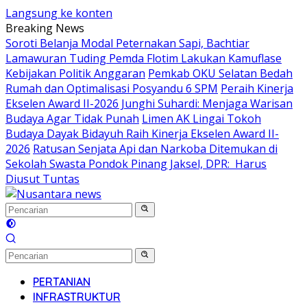
Langsung ke konten
Breaking News
Soroti Belanja Modal Peternakan Sapi, Bachtiar
Lamawuran Tuding Pemda Flotim Lakukan Kamuflase
Kebijakan Politik Anggaran
Pemkab OKU Selatan Bedah
Rumah dan Optimalisasi Posyandu 6 SPM
Peraih Kinerja
Ekselen Award II-2026 Junghi Suhardi: Menjaga Warisan
Budaya Agar Tidak Punah
Limen AK Lingai Tokoh
Budaya Dayak Bidayuh Raih Kinerja Ekselen Award II-
2026
Ratusan Senjata Api dan Narkoba Ditemukan di
Sekolah Swasta Pondok Pinang Jaksel, DPR: Harus
Diusut Tuntas
PERTANIAN
INFRASTRUKTUR