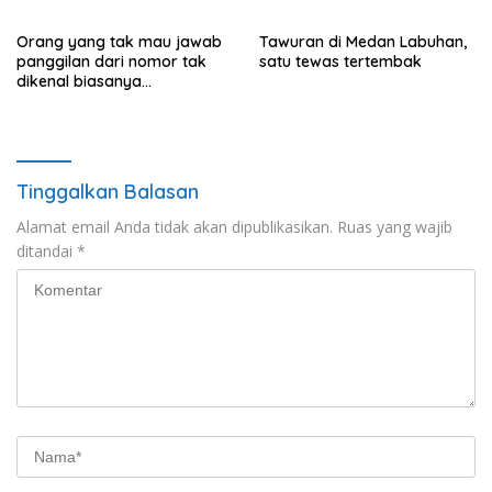
ke pasar lokal
Orang yang tak mau jawab
Tawuran di Medan Labuhan,
panggilan dari nomor tak
satu tewas tertembak
dikenal biasanya
menunjukkan perilaku ini
Tinggalkan Balasan
Alamat email Anda tidak akan dipublikasikan.
Ruas yang wajib
ditandai
*