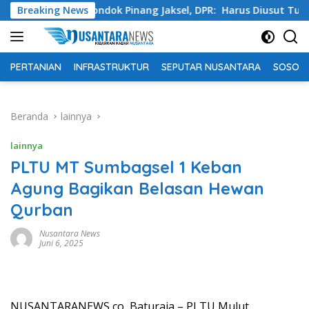
Langsung
Swasta Pondok Pinang Jaksel, DPR: Harus Diusut Tuntas
Breaking News
ke
konten
PERTANIAN
INFRASTRUKTUR
SEPUTAR NUSANTARA
SOSOK 
Beranda
lainnya
lainnya
PLTU MT Sumbagsel 1 Keban
Agung Bagikan Belasan Hewan
Qurban
Nusantara News
Juni 6, 2025
NUSANTARANEWS,co, Baturaja – PLTU Mulut