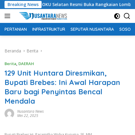
Langsung
Bupati OKU Selatan Resmi Buka Rangkaian Lomba Peringata
Breaking News
ke
konten
PERTANIAN
INFRASTRUKTUR
SEPUTAR NUSANTARA
SOSOK 
Beranda
Berita
Berita
,
DAERAH
129 Unit Huntara Diresmikan,
Bupati Brebes: Ini Awal Harapan
Baru bagi Penyintas Bencal
Mendala
Nusantara News
Mei 22, 2025
Bupati Brebes Hj. Paramitha Widya Kusuma, SE, MM