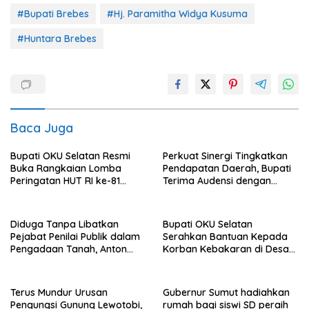
#Bupati Brebes
#Hj. Paramitha Widya Kusuma
#Huntara Brebes
Baca Juga
Bupati OKU Selatan Resmi
Perkuat Sinergi Tingkatkan
Buka Rangkaian Lomba
Pendapatan Daerah, Bupati
Peringatan HUT RI ke-81
Terima Audensi dengan
Tahun 2026
Samsat
Diduga Tanpa Libatkan
Bupati OKU Selatan
Pejabat Penilai Publik dalam
Serahkan Bantuan Kepada
Pengadaan Tanah, Anton
Korban Kebakaran di Desa
Bulet Rebon Desak Kejati
Nagar Agung Buay Runjung
NTT Periksa Bupati Flotim
Terus Mundur Urusan
Gubernur Sumut hadiahkan
Pengungsi Gunung Lewotobi,
rumah bagi siswi SD peraih