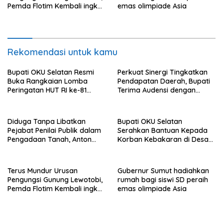
Pemda Flotim Kembali ingkar
emas olimpiade Asia
dan Abaikan Pembayaran
Tanah Akses Jalan ke
Huntap Kuhe.
Rekomendasi untuk kamu
Bupati OKU Selatan Resmi
Perkuat Sinergi Tingkatkan
Buka Rangkaian Lomba
Pendapatan Daerah, Bupati
Peringatan HUT RI ke-81
Terima Audensi dengan
Tahun 2026
Samsat
Diduga Tanpa Libatkan
Bupati OKU Selatan
Pejabat Penilai Publik dalam
Serahkan Bantuan Kepada
Pengadaan Tanah, Anton
Korban Kebakaran di Desa
Bulet Rebon Desak Kejati
Nagar Agung Buay Runjung
NTT Periksa Bupati Flotim
Terus Mundur Urusan
Gubernur Sumut hadiahkan
Pengungsi Gunung Lewotobi,
rumah bagi siswi SD peraih
Pemda Flotim Kembali ingkar
emas olimpiade Asia
dan Abaikan Pembayaran
Tanah Akses Jalan ke
Huntap Kuhe.