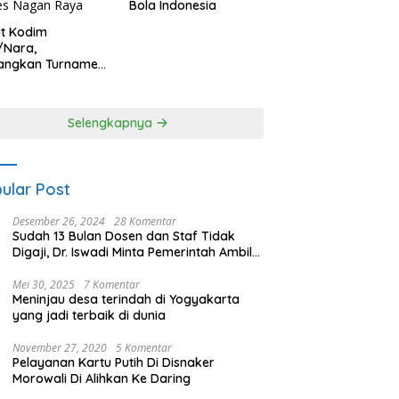
Bola Indonesia
it Kodim
/Nara,
angkan Turnamen
 Putri HUT
yangkara ke-80
es Nagan Raya
Selengkapnya
ular Post
Desember 26, 2024
28 Komentar
Sudah 13 Bulan Dosen dan Staf Tidak
Digaji, Dr. Iswadi Minta Pemerintah Ambil
Alih UMT
Mei 30, 2025
7 Komentar
Meninjau desa terindah di Yogyakarta
yang jadi terbaik di dunia
November 27, 2020
5 Komentar
Pelayanan Kartu Putih Di Disnaker
Morowali Di Alihkan Ke Daring