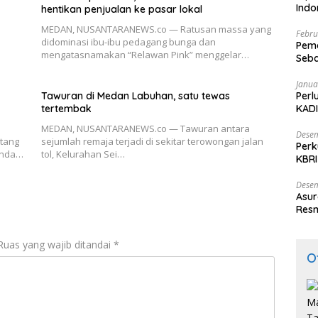
Ind
hentikan penjualan ke pasar lokal
MEDAN, NUSANTARANEWS.co — Ratusan massa yang
Febru
didominasi ibu-ibu pedagang bunga dan
Peme
mengatasnamakan “Relawan Pink” menggelar…
Seba
Nasi
Janua
Tawuran di Medan Labuhan, satu tewas
Perl
tertembak
KADI
MEDAN, NUSANTARANEWS.co — Tawuran antara
Desem
tang
sejumlah remaja terjadi di sekitar terowongan jalan
Perk
 Anda…
tol, Kelurahan Sei…
KBRI
Indo
Desem
Asur
Resm
Ruas yang wajib ditandai
*
O