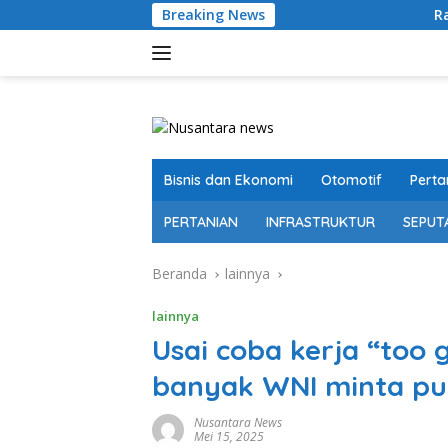
Langsung
Breaking News
Ratusan Senjata Api
ke
konten
Bisnis dan Ekonomi
Otomotif
Perta
PERTANIAN
INFRASTRUKTUR
SEPUT
Beranda
lainnya
lainnya
Usai coba kerja “too 
banyak WNI minta pu
Nusantara News
Mei 15, 2025