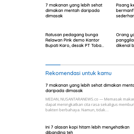
7 makanan yang lebih sehat
Pisang k
dimakan mentah daripada
bermanf
dimasak
sederha
Ratusan pedagang bunga
Orang y
Relawan Pink demo Kantor
panggila
Bupati Karo, desak PT Toba
dikenal 
Hasfarm hentikan penjualan ke
perilaku i
pasar lokal
Rekomendasi untuk kamu
7 makanan yang lebih sehat dimakan ment
daripada dimasak
MEDAN, NUSANTARANEWS.co — Memasak maka
dapat meningkatkan cita rasa sekaligus membu
bakteri berbahaya. Namun, tidak…
Ini 7 alasan kopi hitam lebih menyehatkan
dibanding teh