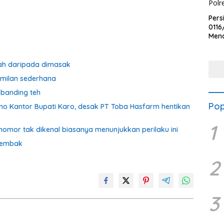
Pers
0116
Men
Voli
Bha
Polr
ah daripada dimasak
amilan sederhana
ibanding teh
Pop
o Kantor Bupati Karo, desak PT Toba Hasfarm hentikan
1
omor tak dikenal biasanya menunjukkan perilaku ini
rtembak
2
3