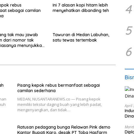
4
epok rebus
Ini 7 alasan kopi hitam lebih
aat sebagai camilan
menyehatkan dibanding teh
na
5
ang tak mau jawab
Tawuran di Medan Labuhan,
n dari nomor tak
satu tewas tertembak
biasanya menunjukkan
6
ni
Bis
ah
Pisang kepok rebus bermanfaat sebagai
camilan sederhana
nan
MEDAN, NUSANTARANEWS.co — Pisang kepok
nuh
memiliki tekstur daging buah yang lebih padat,
April
mengenyangkan, dan tidak…
Indu
Dina
Ratusan pedagang bunga Relawan Pink demo
Maret
Dipl
Kantor Bupati Karo, desak PT Toba Hasfarm