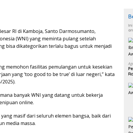
B
In
an
ar RI di Kamboja, Santo Darmosumanto,
onesia (WNI) yang meminta pulang setelah
 bisa dikategorikan terlalu bagus untuk menjadi
Ag
ng memohon fasilitas pemulangan untuk kesekian
Pe
aan yang ‘too good to be true’ di luar negeri,” kata
Ra
2
/2025).
 di mana banyak WNI yang datang untuk bekerja
penipuan online.
 yang masif dari seluruh elemen bangsa, baik dari
un media massa.