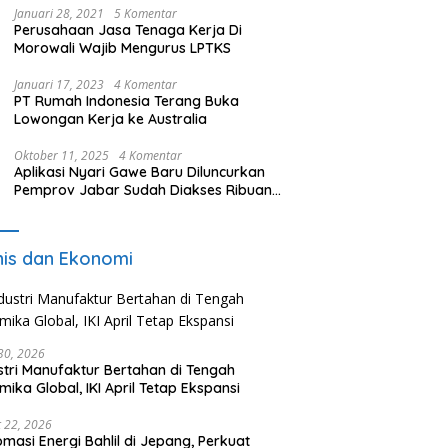
Januari 28, 2021
5 Komentar
Perusahaan Jasa Tenaga Kerja Di
Morowali Wajib Mengurus LPTKS
Januari 17, 2023
4 Komentar
PT Rumah Indonesia Terang Buka
Lowongan Kerja ke Australia
Oktober 11, 2025
4 Komentar
Aplikasi Nyari Gawe Baru Diluncurkan
Pemprov Jabar Sudah Diakses Ribuan
Pencari Kerja
nis dan Ekonomi
 30, 2026
stri Manufaktur Bertahan di Tengah
mika Global, IKI April Tetap Ekspansi
 22, 2026
omasi Energi Bahlil di Jepang, Perkuat