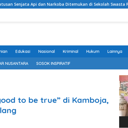
 dan Narkoba Ditemukan di Sekolah Swasta Pondok Pinang Jaks
nian
Edukasi
Nasional
Kriminal
Hukum
Lainnya
AR NUSANTARA
SOSOK INSPIRATIF
Pem
Vide
good to be true” di Kamboja,
lang