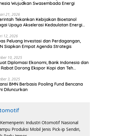
onesia Wujudkan Swasembada Energi
ari 21, 2026
rintah Tekankan Kebijakan Bioetanol
gai Upaya Akselerasi Kedaulatan Energi
onal
ri 12, 2026
uas Peluang Investasi dan Perdagangan,
N Siapkan Empat Agenda Strategis
ber 10, 2025
uat Diplomasi Ekonomi, Bank Indonesia dan
 Rabat Dorong Ekspor Kopi dan Teh
nesia di Maroko
ber 3, 2025
ansi BMN Berbasis Pooling Fund Bencana
i Diluncurkan
tomotif