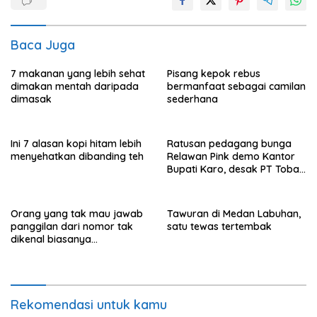
Baca Juga
7 makanan yang lebih sehat
Pisang kepok rebus
dimakan mentah daripada
bermanfaat sebagai camilan
dimasak
sederhana
Ini 7 alasan kopi hitam lebih
Ratusan pedagang bunga
menyehatkan dibanding teh
Relawan Pink demo Kantor
Bupati Karo, desak PT Toba
Hasfarm hentikan penjualan
ke pasar lokal
Orang yang tak mau jawab
Tawuran di Medan Labuhan,
panggilan dari nomor tak
satu tewas tertembak
dikenal biasanya
menunjukkan perilaku ini
Rekomendasi untuk kamu