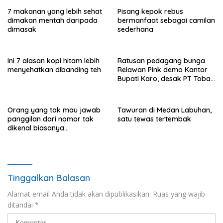
7 makanan yang lebih sehat
Pisang kepok rebus
dimakan mentah daripada
bermanfaat sebagai camilan
dimasak
sederhana
Ini 7 alasan kopi hitam lebih
Ratusan pedagang bunga
menyehatkan dibanding teh
Relawan Pink demo Kantor
Bupati Karo, desak PT Toba
Hasfarm hentikan penjualan
ke pasar lokal
Orang yang tak mau jawab
Tawuran di Medan Labuhan,
panggilan dari nomor tak
satu tewas tertembak
dikenal biasanya
menunjukkan perilaku ini
Tinggalkan Balasan
Alamat email Anda tidak akan dipublikasikan.
Ruas yang wajib
ditandai
*