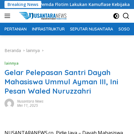
Langsung
Tuding Pemda Flotim Lakukan Kamuflase Kebijakan Politik Angg
Breaking News
ke
konten
PERTANIAN
INFRASTRUKTUR
SEPUTAR NUSANTARA
SOSOK 
Beranda
lainnya
lainnya
Gelar Pelepasan Santri Dayah
Mahasiswa Ummul Ayman III, Ini
Pesan Waled Nuruzzahri
Nusantara News
Mei 11, 2025
NUSANTARANEWS.co, Pidie Jaya – Dayah Mahasiswa