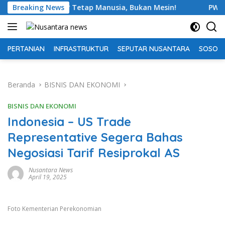
Langsung
ipenjara? Tetap Manusia, Bukan Mesin!
Breaking News
PWI beri kesem
ke
konten
PERTANIAN
INFRASTRUKTUR
SEPUTAR NUSANTARA
SOSOK 
Beranda
BISNIS DAN EKONOMI
BISNIS DAN EKONOMI
Indonesia – US Trade
Representative Segera Bahas
Negosiasi Tarif Resiprokal AS
Nusantara News
April 19, 2025
Foto Kementerian Perekonomian