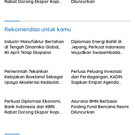
Rabat Dorong Ekspor Kopi
Diluncurkan
dan Teh Indonesia di Maroko
Rekomendasi untuk kamu
Industri Manufaktur Bertahan
Diplomasi Energi Bahlil di
di Tengah Dinamika Global,
Jepang, Perkuat Indonesia
IKI April Tetap Ekspansi
Wujudkan Swasembada
Energi
Pemerintah Tekankan
Perluas Peluang Investasi
Kebijakan Bioetanol Sebagai
dan Perdagangan, KADIN
Upaya Akselerasi Kedaulatan
Siapkan Empat Agenda
Energi Nasional
Strategis
Perkuat Diplomasi Ekonomi,
Asuransi BMN Berbasis
Bank Indonesia dan KBRI
Pooling Fund Bencana Resmi
Rabat Dorong Ekspor Kopi
Diluncurkan
dan Teh Indonesia di Maroko