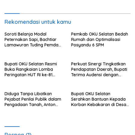
NTT Periksa Bupati Flotim
Rekomendasi untuk kamu
Soroti Belanja Modal
Pemkab OKU Selatan Bedah
Peternakan Sapi, Bachtiar
Rumah dan Optimalisasi
Lamawuran Tuding Pemda
Posyandu 6 SPM
Flotim Lakukan Kamuflase
Kebijakan Politik Anggaran
Bupati OKU Selatan Resmi
Perkuat Sinergi Tingkatkan
Buka Rangkaian Lomba
Pendapatan Daerah, Bupati
Peringatan HUT RI ke-81
Terima Audensi dengan
Tahun 2026
Samsat
Diduga Tanpa Libatkan
Bupati OKU Selatan
Pejabat Penilai Publik dalam
Serahkan Bantuan Kepada
Pengadaan Tanah, Anton
Korban Kebakaran di Desa
Bulet Rebon Desak Kejati
Nagar Agung Buay Runjung
NTT Periksa Bupati Flotim
Respon (1)