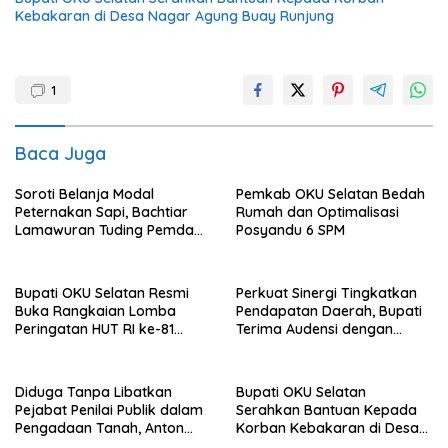
Kebakaran di Desa Nagar Agung Buay Runjung
1
Baca Juga
Soroti Belanja Modal
Pemkab OKU Selatan Bedah
Peternakan Sapi, Bachtiar
Rumah dan Optimalisasi
Lamawuran Tuding Pemda
Posyandu 6 SPM
Flotim Lakukan Kamuflase
Kebijakan Politik Anggaran
Bupati OKU Selatan Resmi
Perkuat Sinergi Tingkatkan
Buka Rangkaian Lomba
Pendapatan Daerah, Bupati
Peringatan HUT RI ke-81
Terima Audensi dengan
Tahun 2026
Samsat
Diduga Tanpa Libatkan
Bupati OKU Selatan
Pejabat Penilai Publik dalam
Serahkan Bantuan Kepada
Pengadaan Tanah, Anton
Korban Kebakaran di Desa
Bulet Rebon Desak Kejati
Nagar Agung Buay Runjung