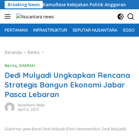
Langsung
 Kamuflase Kebijakan Politik Anggaran
Breaking News
Pemkab OKU Se
ke
konten
PERTANIAN
INFRASTRUKTUR
SEPUTAR NUSANTARA
SOSOK 
Beranda
Berita
Berita
,
DAERAH
Dedi Mulyadi Ungkapkan Rencana
Strategis Bangun Ekonomi Jabar
Pasca Lebaran
Nusantara News
April 6, 2025
Gubernur Jawa Barat Dedi Mulyadi [Foto istimewa/dok. Dedi Mulyadi]